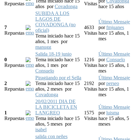
Tema iniciado hace 15
por
Covadonga
Repuestas
Visitas
años
por
Covadonga
hace 15 años
SUBIDA A LOS
LAGOS DE
Último Mensaje
COVADONGA (no
7
4633
por
fmjuanes
oficial)
Repuestas
Visitas
hace 15 años, 1
Tema iniciado hace 15
mes
años, 1 mes
por
manugg
Salida 18-19 junio
Último Mensaje
0
Tema iniciado hace 15
1216
por
Consuelo
Repuestas
años, 1 mes
por
Visitas
hace 15 años, 1
Consuelo
mes
Piragüando por el Sella
Último Mensaje
2
Tema iniciado hace 15
2192
por
perseo
Repuestas
años, 2 meses
por
Visitas
hace 15 años, 1
Covadonga
mes
20/02/2011 DIA DE
LA BICICLETA EN
Último Mensaje
1
LANGREO
1575
por
luisma
Repuestas
Tema iniciado hace 15
Visitas
hace 15 años, 5
años, 5 meses
por
meses
isabel
salida con neñes
Último Mensaje