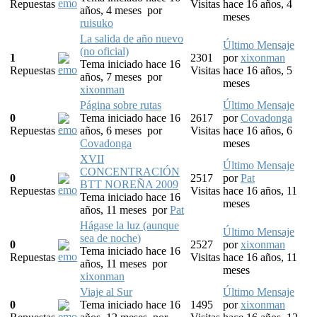
Repuestas
Visitas
hace 16 años, 4
años, 4 meses
por
meses
ruisuko
La salida de año nuevo
Último Mensaje
(no oficial)
1
2301
por
xixonman
Tema iniciado hace 16
Repuestas
Visitas
hace 16 años, 5
años, 7 meses
por
meses
xixonman
Página sobre rutas
Último Mensaje
0
Tema iniciado hace 16
2617
por
Covadonga
Repuestas
años, 6 meses
por
Visitas
hace 16 años, 6
Covadonga
meses
XVII
Último Mensaje
CONCENTRACIÓN
0
2517
por
Pat
BTT NOREÑA 2009
Repuestas
Visitas
hace 16 años, 11
Tema iniciado hace 16
meses
años, 11 meses
por
Pat
Hágase la luz (aunque
Último Mensaje
sea de noche)
0
2527
por
xixonman
Tema iniciado hace 16
Repuestas
Visitas
hace 16 años, 11
años, 11 meses
por
meses
xixonman
Viaje al Sur
Último Mensaje
0
Tema iniciado hace 16
1495
por
xixonman