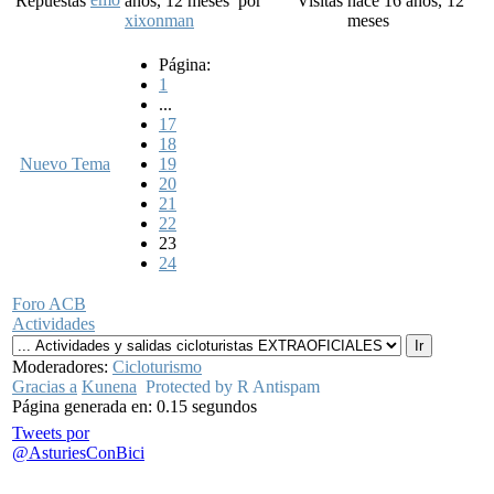
Repuestas
años, 12 meses
por
Visitas
hace 16 años, 12
xixonman
meses
Página:
1
...
17
18
Nuevo Tema
19
20
21
22
23
24
Foro ACB
Actividades
Moderadores:
Cicloturismo
Gracias a
Kunena
Protected by R Antispam
Página generada en: 0.15 segundos
Tweets por
@AsturiesConBici