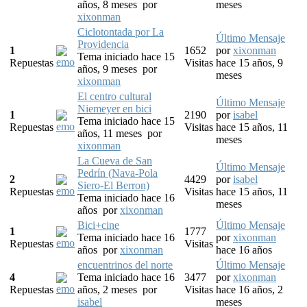
años, 8 meses
por
meses
xixonman
Ciclotontada por La
Último Mensaje
Providencia
1
1652
por
xixonman
Tema iniciado hace 15
Repuestas
Visitas
hace 15 años, 9
años, 9 meses
por
meses
xixonman
El centro cultural
Último Mensaje
Niemeyer en bici
1
2190
por
isabel
Tema iniciado hace 15
Repuestas
Visitas
hace 15 años, 11
años, 11 meses
por
meses
xixonman
La Cueva de San
Último Mensaje
Pedrín (Nava-Pola
2
4429
por
isabel
Siero-El Berron)
Repuestas
Visitas
hace 15 años, 11
Tema iniciado hace 16
meses
años
por
xixonman
Bici+cine
Último Mensaje
1
1777
Tema iniciado hace 16
por
xixonman
Repuestas
Visitas
años
por
xixonman
hace 16 años
encuentrinos del norte
Último Mensaje
4
Tema iniciado hace 16
3477
por
xixonman
Repuestas
años, 2 meses
por
Visitas
hace 16 años, 2
isabel
meses