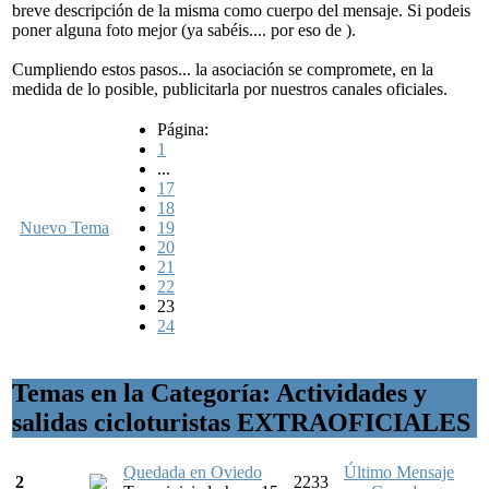
breve descripción de la misma como cuerpo del mensaje. Si podeis
poner alguna foto mejor (ya sabéis.... por eso de ).
Cumpliendo estos pasos... la asociación se compromete, en la
medida de lo posible, publicitarla por nuestros canales oficiales.
Página:
1
...
17
18
Nuevo Tema
19
20
21
22
23
24
Temas en la Categoría: Actividades y
salidas cicloturistas EXTRAOFICIALES
Quedada en Oviedo
Último Mensaje
2
2233