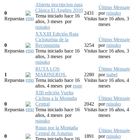
Abierta inscripcion para
Último Mensaje
Clásica El Angliru 2010
0
2431
por
ruisuko
Tema iniciado hace 16
Repuestas
Visitas
hace 16 años, 3
años, 3 meses
por
meses
ruisuko
XXXIII Edición Ruta
Cicloturista de la
Último Mensaje
0
Reconquista
3254
por
ruisuko
Repuestas
Tema iniciado hace 16
Visitas
hace 16 años, 3
años, 3 meses
por
meses
ruisuko
RUTA LOS
Último Mensaje
1
MARINEROS.
2280
por
isabel
Repuestas
Tema iniciado hace 16
Visitas
hace 16 años, 4
años, 4 meses
por
euge
meses
XIII edición Vuelta
Ciclista a la Montaña
Último Mensaje
0
Central
2042
por
ruisuko
Repuestas
Tema iniciado hace 16
Visitas
hace 16 años, 4
años, 4 meses
por
meses
ruisuko
Rutas por la Montaña
Último Mensaje
Central de Asturias
0
1891
por
ruisuko
Tema iniciado hace 16