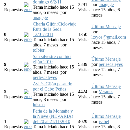
domingo 6/2/11
2
2291
por
anagege
Tema iniciado hace 15
Repuestas
Visitas
hace 15 años, 6
años, 6 meses
por
meses
anagege
Charla Gijón:Cicloviaje
Último Mensaje
Ruta de la Seda
por
0
12/01/2011
1850
ltoyos@gmail.com
Repuestas
Tema iniciado hace 15
Visitas
hace 15 años, 7
años, 7 meses
por
meses
tolbier
San silvestre con bici
Último Mensaje
gijón 2010
9
5839
por
perlescaleyes
Tema iniciado hace 15
Repuestas
Visitas
hace 15 años, 7
años, 7 meses
por
meses
perlescaleyes
Avilés Gijón pasando
Último Mensaje
por el Cabo Peñas
5
4424
por
Veranes
Tema iniciado hace 15
Repuestas
Visitas
hace 15 años, 7
años, 8 meses
por
meses
luisma
Feria de la Montaña y
la Nieve (NEVARIA)
Último Mensaje
1
del 20 al 21/11/2010
4029
por
isabel
Repuestas
Tema iniciado hace 15
Visitas
hace 15 años, 8