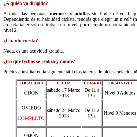
¿A quién va dirigido?
A todas las personas,
menores y adultas
sin límite de edad, qu
Dependiendo de tu habilidad ciclista, tendrás que elegir un nivel* (m
en cada taller solo se trabaja ese nivel, por ejemplo no podrá atend
nivel 2.
¿Cuánto cuesta?
Nada, es una actividad gratuita.
¿En qué fechas se realiza y dónde?
Puedes consultar en la siguiente tabla los talleres de biciescuela del 
LOCALIDAD
FECHA
HORARIO
CURSO NIVEL
sábado 17 Marzo
De 11 a
GIJÓN
Nivel 0 Adultos
2018
13h.
OVIEDO
sábado 24 Marzo
De 11 a
Nivel 0 Menores
2018
13h.
COMPLETO
GIJÓN