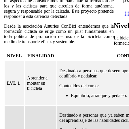
¡Po
un aspecto que consideramos fundamental: la formación de
los y las ciclistas para que circulen de forma autónoma,
¡
segura y responsable por la calzada. Este proyecto pretende
responder a esta carencia detectada.
Nive
Desde la asociación Asturies ConBici entendemos que la
formación ciclista se erige como un pilar fundamental en
toda política de promoción del uso de la bicicleta como
La bicie
medio de transporte eficaz y sostenible.
formaci
NIVEL
FINALIDAD
CON
Destinado a personas que deseen apren
equilibrio y pedalear.
Aprender a
LVL.1
montar en
Contenidos del curso:
bicicleta
Equilibrio, arranque y pedaleo.
Destinado a personas que ya saben mon
del aprendizaje de las habilidades cicli