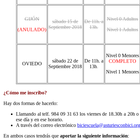
GIJÓN
Nivel 0 Adultos
sábado 15 de
De 11h. a
Septiembre 2018
13h.
(
ANULADO)
Nivel 1 Adultos
Nivel 0 Menores
sábado 22 de
De 11h. a
COMPLETO
OVIEDO
Septiembre 2018
13h
.
Nivel 1 Menores
¿Cómo me inscribo?
Hay dos formas de hacerlo:
Llamando al telf. 984 09 31 63 los viernes de 18.30h a 20h o 
ese día y en ese horario.
A través del correo electrónico
biciescuela@asturiesconbici.or
En ambos casos tendrás que
aportar la siguiente información
: