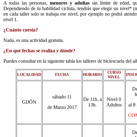
A todas las personas,
menores y adultas
sin límite de edad, qu
Dependiendo de tu habilidad ciclista, tendrás que elegir un nivel* (m
en cada taller solo se trabaja ese nivel, por ejemplo no podrá atend
nivel 1.
¿Cuánto cuesta?
Nada, es una actividad gratuita.
¿En qué fechas se realiza y dónde?
Puedes consultar en la siguiente tabla los talleres de biciescuela del 
CURSO
LOCALIDAD
FECHA
HORARIO
INSC
NIVEL
De
f
sábado 11
De 11h. a
Nivel 0
GIJÓN
13h.
Adultos
al 8
de Marzo 2017
CO
De