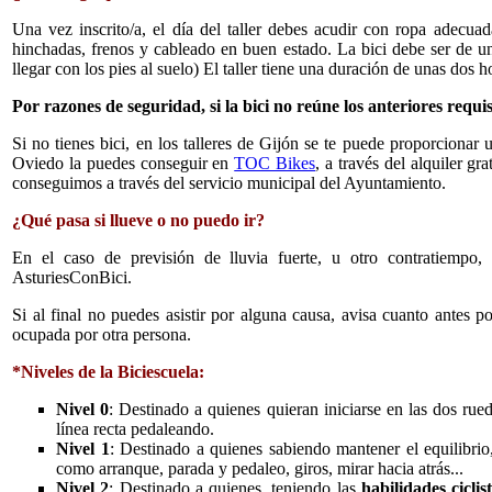
Una vez inscrito/a, el día del taller debes acudir con ropa adecua
hinchadas, frenos y cableado en buen estado. La bici debe ser de una
llegar con los pies al suelo) El taller tiene una duración de unas dos h
Por razones de seguridad, si la bici no reúne los anteriores requis
Si no tienes bici, en los talleres de Gijón se te puede proporcionar
Oviedo la puedes conseguir en
TOC Bikes
, a través del alquiler g
conseguimos a través del servicio municipal del Ayuntamiento.
¿Qué pasa si llueve o no puedo ir?
En el caso de previsión de lluvia fuerte, u otro contratiempo
AsturiesConBici.
Si al final no puedes asistir por alguna causa, avisa cuanto antes p
ocupada por otra persona.
*Niveles de la Biciescuela:
Nivel 0
: Destinado a quienes quieran iniciarse en las dos rue
línea recta pedaleando.
Nivel 1
: Destinado a quienes sabiendo mantener el equilibri
como arranque, parada y pedaleo, giros, mirar hacia atrás...
Nivel 2
: Destinado a quienes, teniendo las
habilidades cicli