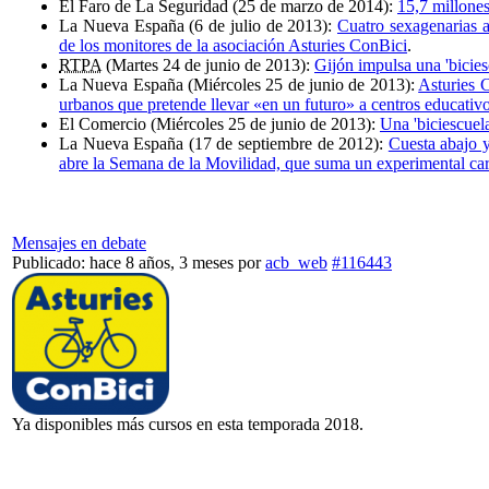
El Faro de La Seguridad (25 de marzo de 2014):
15,7 millones
La Nueva España (6 de julio de 2013):
Cuatro sexagenarias a
de los monitores de la asociación Asturies ConBici
.
RTPA
(Martes 24 de junio de 2013):
Gijón impulsa una 'bicies
La Nueva España (Miércoles 25 de junio de 2013):
Asturies 
urbanos que pretende llevar «en un futuro» a centros educativ
El Comercio (Miércoles 25 de junio de 2013):
Una 'biciescuela
La Nueva España (17 de septiembre de 2012):
Cuesta abajo y
abre la Semana de la Movilidad, que suma un experimental carr
Mensajes en debate
Publicado: hace 8 años, 3 meses
por
acb_web
#116443
Ya disponibles más cursos en esta temporada 2018.