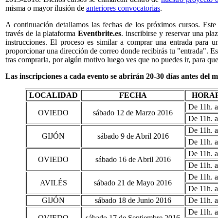
misma o mayor ilusión de
anteriores convocatorias
.
A continuación detallamos las fechas de los próximos cursos. Este
través de la plataforma
Eventbrite.es
. inscribirse y reservar una p
instrucciones. El proceso es similar a comprar una entrada para un 
proporcionar una dirección de correo donde recibirás tu "entrada". Es
tras comprarla, por algún motivo luego ves que no puedes ir, para que 
Las inscripciones a cada evento se abrirán 20-30 días antes del 
LOCALIDAD
FECHA
HORA
De 11h. a
OVIEDO
sábado 12 de Marzo 2016
De 11h. a
De 11h. a
GIJÓN
sábado 9 de Abril 2016
De 11h. a
De 11h. a
OVIEDO
sábado 16 de Abril 2016
De 11h. a
De 11h. a
AVILÉS
sábado 21 de Mayo 2016
De 11h. a
GIJÓN
sábado 18 de Junio 2016
De 11h. a
De 11h. a
OVIEDO
sábado 17 de Septiembre 2016