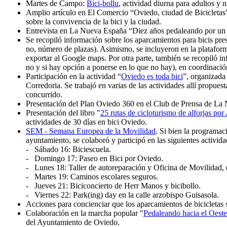
Martes de Campo:
Bici-bollu
, actividad diurna para adultos y n
Amplio artículo en El Comercio “Oviedo, ciudad de Bicicletas
sobre la convivencia de la bici y la ciudad.
Entrevista en La Nueva España “Diez años pedaleando por un t
Se recopiló información sobre los aparcamientos para bicis prese
no, número de plazas). Asimismo, se incluyeron en la plataf
exportar al Google maps. Por otra parte, también se recopiló in
no y si hay opción a ponerse en lo que no hay), en coordinació
Participación en la actividad “
Oviedo es toda bici
”, organizada
Corredoria. Se trabajó en varias de las actividades allí propue
concurrido.
Presentación del Plan Oviedo 360 en el Club de Prensa de La N
Presentación del libro "
25 rutas de cicloturismo de alforjas por
actividades de 30 días en bici Oviedo.
SEM - Semana Europea de la Movilidad
. Si bien la programac
ayuntamiento, se colaboró y participó en las siguientes activida
- Sábado 16: Biciescuela.
- Domingo 17: Paseo en Bici por Oviedo.
- Lunes 18: Taller de autoreparación y Oficina de Movilidad, 
- Martes 19: Caminos escolares seguros.
- Jueves 21: Biciconcierto de Herr Manos y bicibollo.
- Viernes 22: Park(ing) day en la calle arzobispo Guisasola.
Acciones para concienciar que los aparcamientos de bicicletas s
Colaboración en la marcha popular "
Pedaleando hacia el Oeste
del Ayuntamiento de Oviedo.