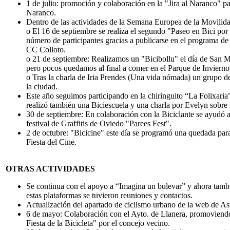
1 de julio: promoción y colaboración en la "Jira al Naranco" pa
Naranco.
Dentro de las actividades de la Semana Europea de la Movi
o El 16 de septiembre se realiza el segundo "Paseo en Bici po
número de participantes gracias a publicarse en el programa de 
CC Colloto.
o 21 de septiembre: Realizamos un "Bicibollu" el día de San Ma
pero pocos quedamos al final a comer en el Parque de Invierno, 
o Tras la charla de Iria Prendes (Una vida nómada) un grupo de
la ciudad.
Este año seguimos participando en la chiringuito “La Folixaria
realizó también una Biciescuela y una charla por Evelyn sobre 
30 de septiembre: En colaboración con la Biciclante se ayudó a
festival de Graffitis de Oviedo "Parees Fest".
2 de octubre: "Bicicine" este día se programó una quedada para i
Fiesta del Cine.
OTRAS ACTIVIDADES
Se continua con el apoyo a “Imagina un bulevar” y ahora tambi
estas plataformas se tuvieron reuniones y contactos.
Actualización del apartado de ciclismo urbano de la web de As
6 de mayo: Colaboración con el Ayto. de Llanera, promoviendo
Fiesta de la Bicicleta" por el concejo vecino.