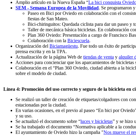
Amplio artículo en la Nueva España “
La bici conquista Oviedo,
SEM - Semana Europea de la Movilidad
. Se programaron y s
Paseo en Bici por Oviedo en colaboración con el consist
fiestas de San Mateo.
Bici-chiringuitos: Quedada ciclista para dar un paseo y 
Taller de mecánica básica bicicletas. En colaboración 
Plan 360 Oviedo: Presentación a cargo de Francisco Bas
Colaboración con la
Biciescuela
.
Organización del
Biciamagüestu
. Fue todo un éxito de partici
prensa escrita y en la TPA.
Actualización de la página Web de
tiendas de venta
y
alquiler 
Acciones para concienciar que los aparcamientos de bicicletas s
Colaboración en el “Plan 360 Oviedo, ciudad abierta a la bici
sobre el modelo de ciudad.
Línea 4: Promoción del uso correcto y seguro de la bicicleta en 
Se realizó un taller de creación de etiquetas/colgadores con con
estacionadas por la ciudad.
En varias ocasiones, en el previo al paseo “En bici por Oviedo
y su uso.
Se actualizó el documento sobre “
luces y bicicletas
” y se hizo 
Se ha trabajado el documento “Normativa aplicable a la conducc
El ayuntamiento de Oviedo hizo la campaña "
Nos mueve el re