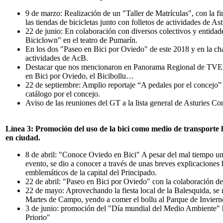
9 de marzo: Realización de un "Taller de Matrículas", con la fina
las tiendas de bicicletas junto con folletos de actividades de As
22 de junio: En colaboración con diversos colectivos y entida
Biciclown" en el teatro de Pumarín.
En los dos "Paseo en Bici por Oviedo" de este 2018 y en la char
actividades de AcB.
Destacar que nos mencionaron en Panorama Regional de TVE, e
en Bici por Oviedo, el Bicibollu…
22 de septiembre: Amplio reportaje “A pedales por el concejo”
catálogo por el concejo.
Aviso de las reuniones del GT a la lista general de Asturies 
Línea 3: Promoción del uso de la bici como medio de transporte h
en ciudad.
8 de abril: "Conoce Oviedo en Bici" A pesar del mal tiempo un 
evento, se dio a conocer a través de unas breves explicaciones hi
emblemáticos de la capital del Principado.
22 de abril: "Paseo en Bici por Oviedo" con la colaboración de
22 de mayo: Aprovechando la fiesta local de la Balesquida, se r
Martes de Campo, yendo a comer el bollu al Parque de Inviern
3 de junio: promoción del "Día mundial del Medio Ambiente" ha
Priorio"