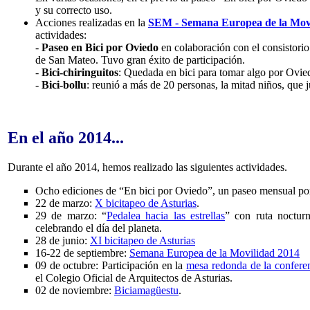
y su correcto uso.
Acciones realizadas en la
SEM - Semana Europea de la Mov
actividades:
-
Paseo en Bici por Oviedo
en colaboración con el consistorio
de San Mateo. Tuvo gran éxito de participación.
-
Bici-chiringuitos
: Quedada en bici para tomar algo por Ovied
-
Bici-bollu
: reunió a más de 20 personas, la mitad niños, que 
En el año 2014...
Durante el año 2014, hemos realizado las siguientes actividades.
Ocho ediciones de “En bici por Oviedo”, un paseo mensual por
22 de marzo:
X bicitapeo de Asturias
.
29 de marzo: “
Pedalea hacia las estrellas
” con ruta nocturn
celebrando el día del planeta.
28 de junio:
XI bicitapeo de Asturias
16-22 de septiembre:
Semana Europea de la Movilidad 2014
09 de octubre: Participación en la
mesa redonda de la conferen
el Colegio Oficial de Arquitectos de Asturias.
02 de noviembre:
Biciamagüestu
.