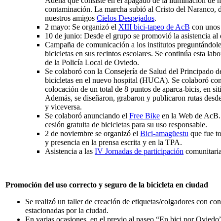
Adena que consiste en el apagado de la iluminación de 
contaminación. La marcha subió al Cristo del Naranco, 
nuestros amigos
Cielos Despejados
.
2 mayo: Se organizó el
XIII bici-tapeo de AcB
con unos 
10 de junio: Desde el grupo se promovió la asistencia al
Campaña de comunicación a los institutos preguntándoles
bicicletas en sus recintos escolares. Se continúa esta la
de la Policía Local de Oviedo.
Se colaboró con la Consejería de Salud del Principado de
bicicletas en el nuevo hospital (HUCA). Se colaboró co
colocación de un total de 8 puntos de aparca-bicis, en sit
Además, se diseñaron, grabaron y publicaron rutas desd
y viceversa.
Se colaboró anunciando el
Free Bike
en la Web de AcB. I
cesión gratuita de bicicletas para su uso responsable.
2 de noviembre se organizó el
Bici-amagüestu
que fue to
y presencia en la prensa escrita y en la TPA.
Asistencia a las
IV Jornadas de participación
comunitaria
Promoción del uso correcto y seguro de la bicicleta en ciudad
Se realizó un taller de creación de etiquetas/colgadores con con
estacionadas por la ciudad.
En varias ocasiones, en el previo al paseo “En bici por Oviedo