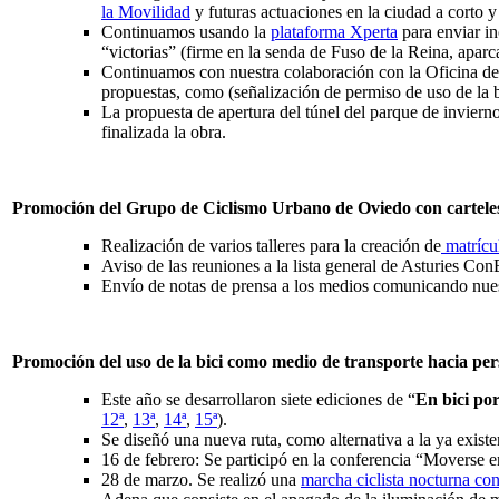
la Movilidad
y futuras actuaciones en la ciudad a corto y
Continuamos usando la
plataforma Xperta
para enviar in
“victorias” (firme en la senda de Fuso de la Reina, apar
Continuamos con nuestra colaboración con la Oficina de
propuestas, como (señalización de permiso de uso de la bi
La propuesta de apertura del túnel del parque de inviern
finalizada la obra.
Promoción del Grupo de Ciclismo Urbano de Oviedo con cartele
Realización de varios talleres para la creación de
matrícu
Aviso de las reuniones a la lista general de Asturies Con
Envío de notas de prensa a los medios comunicando nues
Promoción del uso de la bici como medio de transporte hacia pe
Este año se desarrollaron siete ediciones de “
En bici po
12ª
,
13ª
,
14ª
,
15ª
).
Se diseñó una nueva ruta, como alternativa a la ya exist
16 de febrero: Se participó en la conferencia “Moverse e
28 de marzo. Se realizó una
marcha ciclista nocturna co