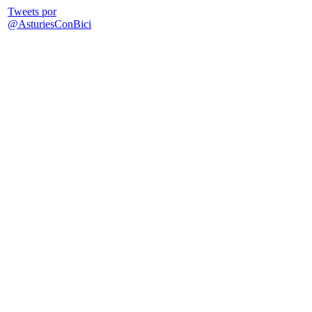
Tweets por
@AsturiesConBici