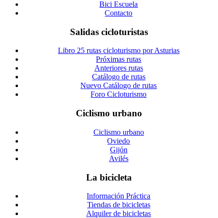
Bici Escuela
Contacto
Salidas cicloturistas
Libro 25 rutas cicloturismo por Asturias
Próximas rutas
Anteriores rutas
Catálogo de rutas
Nuevo Catálogo de rutas
Foro Cicloturismo
Ciclismo urbano
Ciclismo urbano
Oviedo
Gijón
Avilés
La bicicleta
Información Práctica
Tiendas de bicicletas
Alquiler de bicicletas