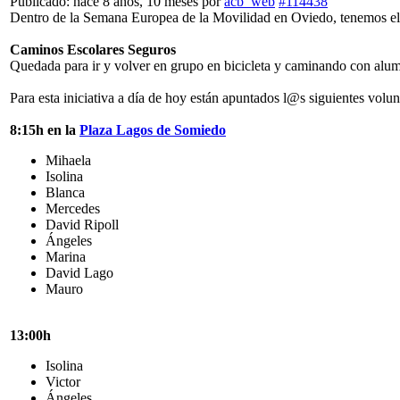
Publicado: hace 8 años, 10 meses
por
acb_web
#114438
Dentro de la Semana Europea de la Movilidad en Oviedo, tenemos e
Caminos Escolares Seguros
Quedada para ir y volver en grupo en bicicleta y caminando con alu
Para esta iniciativa a día de hoy están apuntados l@s siguientes volun
8:15h en la
Plaza Lagos de Somiedo
Mihaela
Isolina
Blanca
Mercedes
David Ripoll
Ángeles
Marina
David Lago
Mauro
13:00h
Isolina
Victor
Ángeles