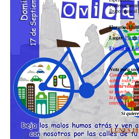
Posteriormente
grupo musical
Horario
:
11:0
Lugar
:
Plaza 
Evento en Fa
Nota para soci
Como ese día s
sobre todo por
solicita volun
la marcha, cor
la policía mun
entregará un c
Si quiere
LUNES 18