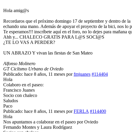
Hola amig@s
Recordaros que el próximo domingo 17 de septiembre y dentro de l
echando una mano. Además de apoyar el proyecto de la bici, nos l
Te esperamos!!! inscríbete aquí en el foro, no lo dejes para mañana q
Ahh y... CHALECO GRATIS PARA L@S SOCI@S
¿TE LO VAS A PERDER?
UN ABRAZO Y vivan las fiestas de San Mateo
Alfonso Molinero
GT Ciclismo Urbano de Oviedo
Publicado: hace 8 años, 11 meses
por
fmjuanes
#114404
Hola
Colaboro en el paseo:
Francisco Juanes
Socio con chaleco
Saludos
Paco
Publicado: hace 8 años, 11 meses
por
FERLA
#114400
Hola
Nos apuntamos a colaborar en el paseo por Oviedo
Fernando Montes y Laura Rodríguez