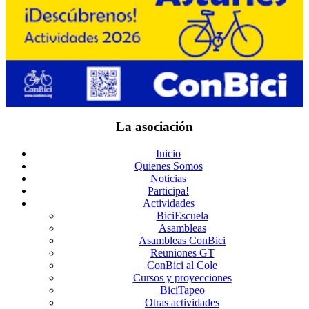
La asociación
Inicio
Quienes Somos
Noticias
Participa!
Actividades
BiciEscuela
Asambleas
Asambleas ConBici
Reuniones GT
ConBici al Cole
Cursos y proyecciones
BiciTapeo
Otras actividades