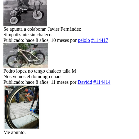
Se apunta a colaborar, Javier Fernández
Simpatizante sin chaleco
Publicado: hace 8 años, 10 meses
por
pelolo
#114417
Pedro lopez no tengo chaleco talla M
Nos vemos el domongo chao
Publicado: hace 8 años, 11 meses
por
Davidd
#114414
Me apunto.