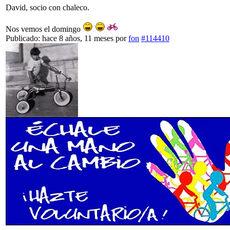
David, socio con chaleco.
Nos vemos el domingo
Publicado: hace 8 años, 11 meses
por
fon
#114410