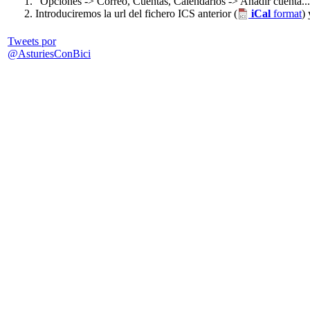
"Opciones -> Correo, Cuentas, Calendarios -> Añadir cuenta... 
Introduciremos la url del fichero ICS anterior (
iCal
format
)
Tweets por
@AsturiesConBici