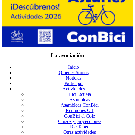
La asociación
Inicio
Quienes Somos
Noticias
Participa!
Actividades
BiciEscuela
Asambleas
Asambleas ConBici
Reuniones GT
ConBici al Cole
Cursos y proyecciones
BiciTapeo
Otras actividades