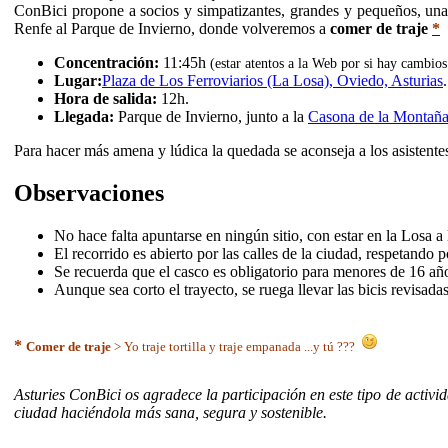
ConBici propone a socios y simpatizantes, grandes y pequeños, un
Renfe al Parque de Invierno, donde volveremos a
comer de traje
*
Concentración:
11:45h
(estar atentos a la Web por si hay cambios
Lugar:
Plaza de Los Ferroviarios (La Losa), Oviedo, Asturias
.
Hora de salida:
12h.
Llegada:
Parque de Invierno, junto a la
Casona de la Montañ
Para hacer más amena y lúdica la quedada se aconseja a los asistentes 
Observaciones
No hace falta apuntarse en ningún sitio, con estar en la Losa a 
El recorrido es abierto por las calles de la ciudad, respetando 
Se recuerda que el casco es obligatorio para menores de 16 añ
Aunque sea corto el trayecto, se ruega llevar las bicis revisadas
*
Comer de traje
> Yo traje tortilla y traje empanada ...y tú ???
Asturies ConBici os agradece la participación en este tipo de activ
ciudad haciéndola más sana, segura y sostenible.