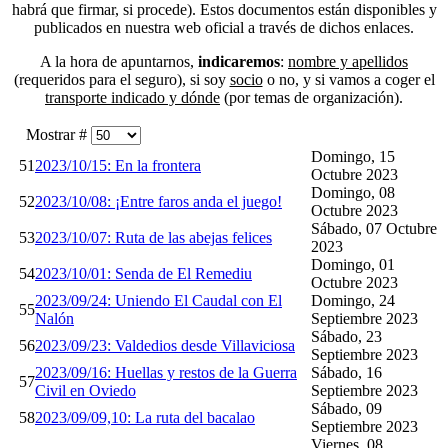
habrá que firmar, si procede). Estos documentos están disponibles y
publicados en nuestra web oficial a través de dichos enlaces.
A la hora de apuntarnos,
indicaremos
:
nombre y apellidos
(requeridos para el seguro), si soy
socio
o no, y si vamos a coger el
transporte indicado y dónde
(por temas de organización).
Mostrar #
Domingo, 15
51
2023/10/15: En la frontera
Octubre 2023
Domingo, 08
52
2023/10/08: ¡Entre faros anda el juego!
Octubre 2023
Sábado, 07 Octubre
53
2023/10/07: Ruta de las abejas felices
2023
Domingo, 01
54
2023/10/01: Senda de El Remediu
Octubre 2023
2023/09/24: Uniendo El Caudal con El
Domingo, 24
55
Nalón
Septiembre 2023
Sábado, 23
56
2023/09/23: Valdedios desde Villaviciosa
Septiembre 2023
2023/09/16: Huellas y restos de la Guerra
Sábado, 16
57
Civil en Oviedo
Septiembre 2023
Sábado, 09
58
2023/09/09,10: La ruta del bacalao
Septiembre 2023
Viernes, 08