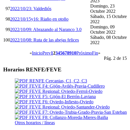
2023
Domingo, 23
97
2022/10/23: Valdediós
Octubre 2022
Sábado, 15 Octubre
98
2022/10/15y16: Riaño en otoño
2022
Domingo, 09
99
2022/10/09: Abrazando al Naranco 3.0
Octubre 2022
Sábado, 08 Octubre
100
2022/10/08: Ruta de las abejas felices
2022
«
Inicio
Prev
1
2
3
4
5
6
7
8
9
10
Próximo
Fin
»
Pág. 2 de 15
Horarios RENFE/FEVE
RENFE Cercanias, C1, C2, C3
FEVE F4: Gijón-Avilés-Pravia-Cudillero
FEVE Regional: Oviedo-Ferrol-Oviedo
FEVE F5: Gijón-El Berrón-Laviana
FEVE F6: Oviedo-Infiesto-Oviedo
FEVE Regional: Oviedo-Santander-Oviedo
FEVE F7: Oviedo-Trubia-Grado-Pravia-San Esteban
FEVE F8: Collanzo-Moreda-Mieres-Baiña
Otros horarios / líneas