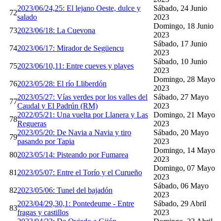
2023/06/24,25: El lejano Oeste, dulce y
Sábado, 24 Junio
72
salado
2023
Domingo, 18 Junio
73
2023/06/18: La Cuevona
2023
Sábado, 17 Junio
74
2023/06/17: Mirador de Següencu
2023
Sábado, 10 Junio
75
2023/06/10,11: Entre cueves y playes
2023
Domingo, 28 Mayo
76
2023/05/28: El río Lliberdón
2023
2023/05/27: Vías verdes por los valles del
Sábado, 27 Mayo
77
Caudal y El Padrún (RM)
2023
2022/05/21: Una vuelta por Llanera y Las
Domingo, 21 Mayo
78
Regueras
2023
2023/05/20: De Navia a Navia y tiro
Sábado, 20 Mayo
79
pasando por Tapia
2023
Domingo, 14 Mayo
80
2023/05/14: Pisteando por Fumarea
2023
Domingo, 07 Mayo
81
2023/05/07: Entre el Torío y el Curueño
2023
Sábado, 06 Mayo
82
2023/05/06: Tunel del bajadón
2023
2023/04/29,30,1: Pontedeume - Entre
Sábado, 29 Abril
83
fragas y castillos
2023