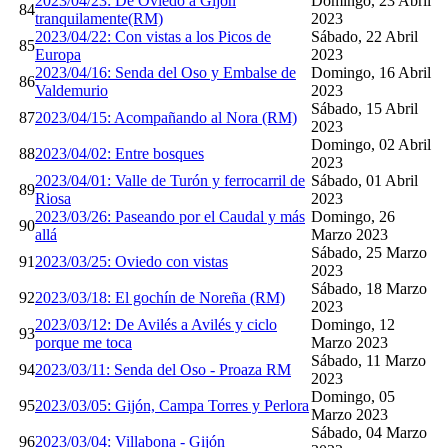
2023/04/23: De Oviedo a Gijón
Domingo, 23 Abril
84
tranquilamente(RM)
2023
2023/04/22: Con vistas a los Picos de
Sábado, 22 Abril
85
Europa
2023
2023/04/16: Senda del Oso y Embalse de
Domingo, 16 Abril
86
Valdemurio
2023
Sábado, 15 Abril
87
2023/04/15: Acompañando al Nora (RM)
2023
Domingo, 02 Abril
88
2023/04/02: Entre bosques
2023
2023/04/01: Valle de Turón y ferrocarril de
Sábado, 01 Abril
89
Riosa
2023
2023/03/26: Paseando por el Caudal y más
Domingo, 26
90
allá
Marzo 2023
Sábado, 25 Marzo
91
2023/03/25: Oviedo con vistas
2023
Sábado, 18 Marzo
92
2023/03/18: El gochín de Noreña (RM)
2023
2023/03/12: De Avilés a Avilés y ciclo
Domingo, 12
93
porque me toca
Marzo 2023
Sábado, 11 Marzo
94
2023/03/11: Senda del Oso - Proaza RM
2023
Domingo, 05
95
2023/03/05: Gijón, Campa Torres y Perlora
Marzo 2023
Sábado, 04 Marzo
96
2023/03/04: Villabona - Gijón