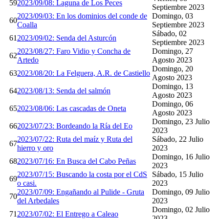
59
2023/09/08: Laguna de Los Peces
Septiembre 2023
2023/09/03: En los dominios del conde de
Domingo, 03
60
Coalla
Septiembre 2023
Sábado, 02
61
2023/09/02: Senda del Asturcón
Septiembre 2023
2023/08/27: Faro Vidio y Concha de
Domingo, 27
62
Artedo
Agosto 2023
Domingo, 20
63
2023/08/20: La Felguera, A.R. de Castiello
Agosto 2023
Domingo, 13
64
2023/08/13: Senda del salmón
Agosto 2023
Domingo, 06
65
2023/08/06: Las cascadas de Oneta
Agosto 2023
Domingo, 23 Julio
66
2023/07/23: Bordeando la Ría del Eo
2023
2023/07/22: Ruta del maíz y Ruta del
Sábado, 22 Julio
67
hierro y oro
2023
Domingo, 16 Julio
68
2023/07/16: En Busca del Cabo Peñas
2023
2023/07/15: Buscando la costa por el CdS
Sábado, 15 Julio
69
o casi.
2023
2023/07/09: Engañando al Pulide - Gruta
Domingo, 09 Julio
70
del Arbedales
2023
Domingo, 02 Julio
71
2023/07/02: El Entrego a Caleao
2023