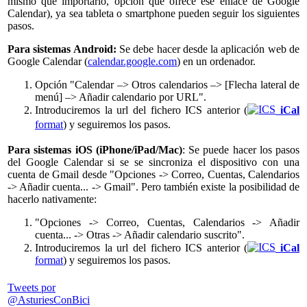
mismo que importarlo, opción que ofrece ese enlace de Google
Calendar), ya sea tableta o smartphone pueden seguir los siguientes
pasos.
Para sistemas Android:
Se debe hacer desde la aplicación web de
Google Calendar (
calendar.google.com
) en un ordenador.
Opción "Calendar –> Otros calendarios –> [Flecha lateral de
menú] –> Añadir calendario por URL".
Introduciremos la url del fichero ICS anterior (
iCal
format
) y seguiremos los pasos.
Para sistemas iOS (iPhone/iPad/Mac)
: Se puede hacer los pasos
del Google Calendar si se se sincroniza el dispositivo con una
cuenta de Gmail desde "Opciones -> Correo, Cuentas, Calendarios
-> Añadir cuenta... -> Gmail". Pero también existe la posibilidad de
hacerlo nativamente:
"Opciones -> Correo, Cuentas, Calendarios -> Añadir
cuenta... -> Otras -> Añadir calendario suscrito".
Introduciremos la url del fichero ICS anterior (
iCal
format
) y seguiremos los pasos.
Tweets por
@AsturiesConBici