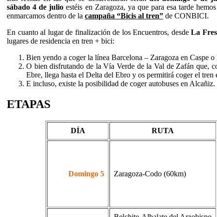
sábado 4 de julio
estéis en Zaragoza, ya que para esa tarde hem
enmarcamos dentro de la
campaña “Bicis al tren”
de CONBICI.
En cuanto al lugar de finalización de los Encuentros, desde
La Fre
lugares de residencia en tren + bici:
Bien yendo a coger la línea Barcelona – Zaragoza en Caspe o
O bien disfrutando de la Vía Verde de la Val de Zafán que, c
Ebre, llega hasta el Delta del Ebro y os permitirá coger el tren
E incluso, existe la posibilidad de coger autobuses en Alcañiz.
ETAPAS
DÍA
RUTA
Domingo 5
Zaragoza-Codo (60km)
Belchite-Albalate del Arzobispo