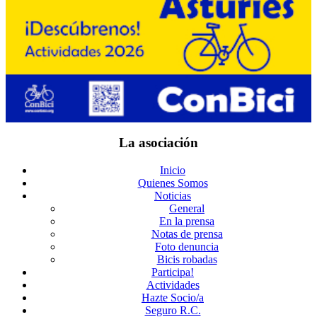
La asociación
Inicio
Quienes Somos
Noticias
General
En la prensa
Notas de prensa
Foto denuncia
Bicis robadas
Participa!
Actividades
Hazte Socio/a
Seguro R.C.