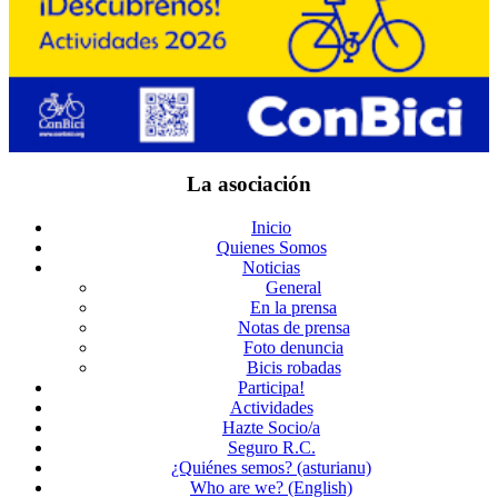
La asociación
Inicio
Quienes Somos
Noticias
General
En la prensa
Notas de prensa
Foto denuncia
Bicis robadas
Participa!
Actividades
Hazte Socio/a
Seguro R.C.
¿Quiénes semos? (asturianu)
Who are we? (English)