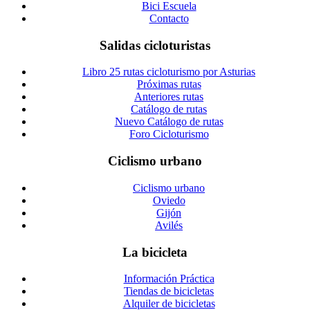
Bici Escuela
Contacto
Salidas cicloturistas
Libro 25 rutas cicloturismo por Asturias
Próximas rutas
Anteriores rutas
Catálogo de rutas
Nuevo Catálogo de rutas
Foro Cicloturismo
Ciclismo urbano
Ciclismo urbano
Oviedo
Gijón
Avilés
La bicicleta
Información Práctica
Tiendas de bicicletas
Alquiler de bicicletas