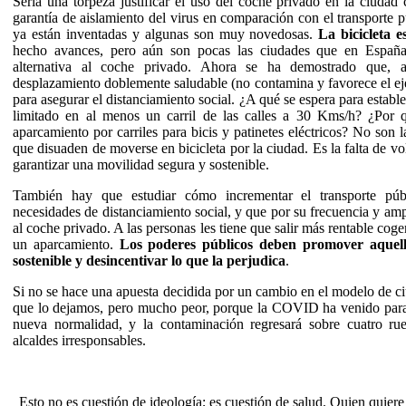
Sería una torpeza justificar el uso del coche privado en la ciuda
garantía de aislamiento del virus en comparación con el transporte 
ya están inventadas y algunas son muy novedosas.
La bicicleta e
hecho avances, pero aún son pocas las ciudades que en Españ
alternativa al coche privado. Ahora se ha demostrado que,
desplazamiento doblemente saludable (no contamina y favorece el ej
para asegurar el distanciamiento social. ¿A qué se espera para establ
limitado en al menos un carril de las calles a 30 Kms/h? ¿Por 
aparcamiento por carriles para bicis y patinetes eléctricos? No son la
que disuaden de moverse en bicicleta por la ciudad. Es la falta de v
garantizar una movilidad segura y sostenible.
También hay que estudiar cómo incrementar el transporte púb
necesidades de distanciamiento social, y que por su frecuencia y ampl
al coche privado. A las personas les tiene que salir más rentable coge
un aparcamiento.
Los poderes públicos deben promover aquell
sostenible y desincentivar lo que la perjudica
.
Si no se hace una apuesta decidida por un cambio en el modelo de c
que lo dejamos, pero mucho peor, porque la COVID ha venido para
nueva normalidad, y la contaminación regresará sobre cuatro ru
alcaldes irresponsables.
Esto no es cuestión de ideología; es cuestión de salud. Quien quier