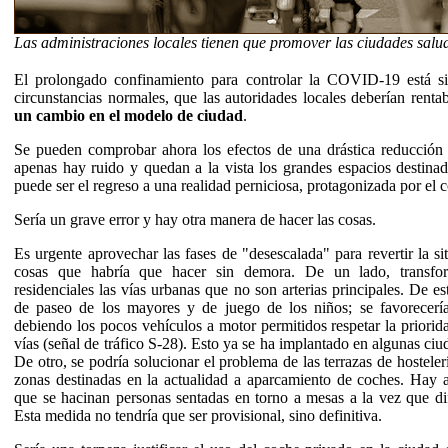
Las administraciones locales tienen que promover las ciudades salu
El prolongado confinamiento para controlar la COVID-19 está si
circunstancias normales, que las autoridades locales deberían renta
un cambio en el modelo de ciudad
.
Se pueden comprobar ahora los efectos de una drástica reducción d
apenas hay ruido y quedan a la vista los grandes espacios destina
puede ser el regreso a una realidad perniciosa, protagonizada por el 
Sería un grave error y hay otra manera de hacer las cosas.
Es urgente aprovechar las fases de "desescalada" para revertir la s
cosas que habría que hacer sin demora. De un lado, transfor
residenciales las vías urbanas que no son arterias principales. De e
de paseo de los mayores y de juego de los niños; se favorecería 
debiendo los pocos vehículos a motor permitidos respetar la priorid
vías (señal de tráfico S-28). Esto ya se ha implantado en algunas ci
De otro, se podría solucionar el problema de las terrazas de hostele
zonas destinadas en la actualidad a aparcamiento de coches. Hay ac
que se hacinan personas sentadas en torno a mesas a la vez que dif
Esta medida no tendría que ser provisional, sino definitiva.