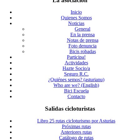
La asociación
Inicio
Quienes Somos
Noticias
General
En la prensa
Notas de prensa
Foto denuncia
Bicis robadas
Participa!
Actividades
Hazte Socio/a
Seguro R.C.
¿Quiénes semos? (asturianu)
Who are we? (English)
Bici Escuela
Contacto
Salidas cicloturistas
Libro 25 rutas cicloturismo por Asturias
Próximas rutas
Anteriores rutas
Catálogo de rutas