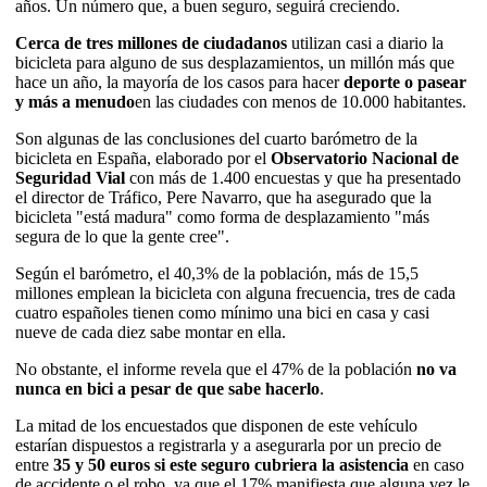
años. Un número que, a buen seguro, seguirá creciendo.
Cerca de tres millones de ciudadanos
utilizan casi a diario la
bicicleta para alguno de sus desplazamientos, un millón más que
hace un año, la mayoría de los casos para hacer
deporte o pasear
y más a menudo
en las ciudades con menos de 10.000 habitantes.
Son algunas de las conclusiones del cuarto barómetro de la
bicicleta en España, elaborado por el
Observatorio Nacional de
Seguridad Vial
con más de 1.400 encuestas y que ha presentado
el director de Tráfico, Pere Navarro, que ha asegurado que la
bicicleta "está madura" como forma de desplazamiento "más
segura de lo que la gente cree".
Según el barómetro, el 40,3% de la población, más de 15,5
millones emplean la bicicleta con alguna frecuencia, tres de cada
cuatro españoles tienen como mínimo una bici en casa y casi
nueve de cada diez sabe montar en ella.
No obstante, el informe revela que el 47% de la población
no va
nunca en bici a pesar de que sabe hacerlo
.
La mitad de los encuestados que disponen de este vehículo
estarían dispuestos a registrarla y a asegurarla por un precio de
entre
35 y 50 euros si este seguro cubriera la asistencia
en caso
de accidente o el robo, ya que el 17% manifiesta que alguna vez le