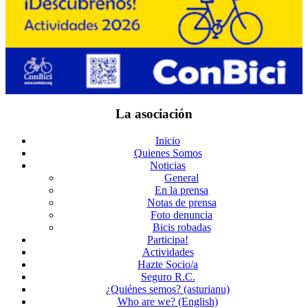
La asociación
Inicio
Quienes Somos
Noticias
General
En la prensa
Notas de prensa
Foto denuncia
Bicis robadas
Participa!
Actividades
Hazte Socio/a
Seguro R.C.
¿Quiénes semos? (asturianu)
Who are we? (English)