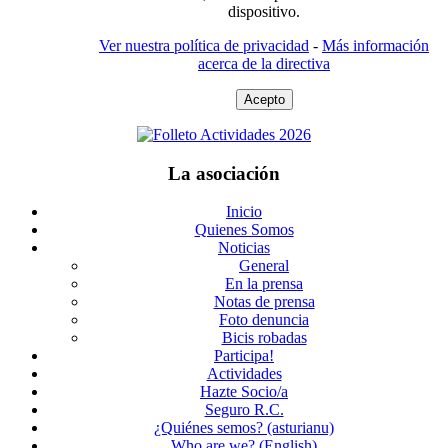
dispositivo.
Ver nuestra política de privacidad
-
Más información
acerca de la directiva
Acepto
La asociación
Inicio
Quienes Somos
Noticias
General
En la prensa
Notas de prensa
Foto denuncia
Bicis robadas
Participa!
Actividades
Hazte Socio/a
Seguro R.C.
¿Quiénes semos? (asturianu)
Who are we? (English)