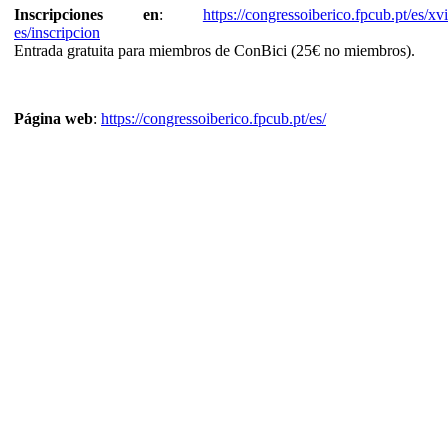
Inscripciones
en
:
https://congressoiberico.fpcub.pt/es/xvi
es/inscripcion
Entrada gratuita para miembros de ConBici (25€ no miembros).
Página web
:
https://congressoiberico.fpcub.pt/es/