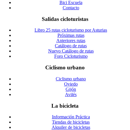
Bici Escuela
Contacto
Salidas cicloturistas
Libro 25 rutas cicloturismo por Asturias
Próximas rutas
Anteriores rutas
Catálogo de rutas
Nuevo Catálogo de rutas
Foro Cicloturismo
Ciclismo urbano
Ciclismo urbano
Oviedo
Gijón
Avilés
La bicicleta
Información Práctica
Tiendas de bicicletas
Alquiler de bicicletas