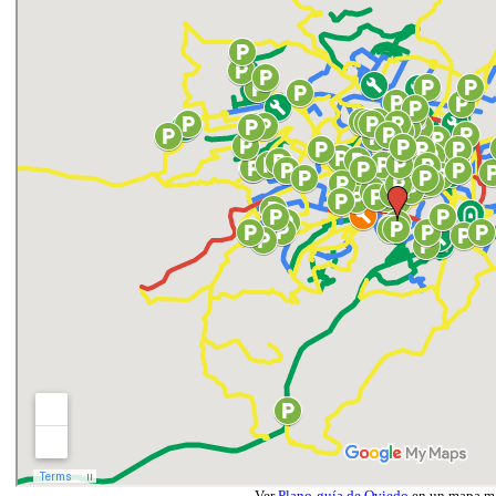
Ver
Plano-guía de Oviedo
en un mapa m