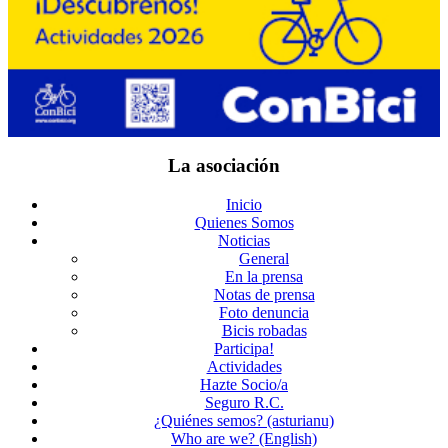
La asociación
Inicio
Quienes Somos
Noticias
General
En la prensa
Notas de prensa
Foto denuncia
Bicis robadas
Participa!
Actividades
Hazte Socio/a
Seguro R.C.
¿Quiénes semos? (asturianu)
Who are we? (English)