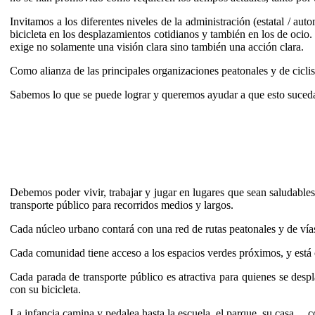
Invitamos a los diferentes niveles de la administración (estatal / au
bicicleta en los desplazamientos cotidianos y también en los de ocio
exige no solamente una visión clara sino también una acción clara.
Como alianza de las principales organizaciones peatonales y de cicl
Sabemos lo que se puede lograr y queremos ayudar a que esto suced
Debemos poder vivir, trabajar y jugar en lugares que sean saludables
transporte público para recorridos medios y largos.
Cada núcleo urbano contará con una red de rutas peatonales y de vías 
Cada comunidad tiene acceso a los espacios verdes próximos, y está co
Cada parada de transporte público es atractiva para quienes se despla
con su bicicleta.
La infancia camina y pedalea hasta la escuela, el parque, su casa… 