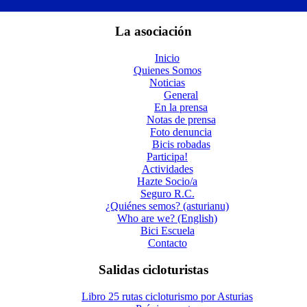
La asociación
Inicio
Quienes Somos
Noticias
General
En la prensa
Notas de prensa
Foto denuncia
Bicis robadas
Participa!
Actividades
Hazte Socio/a
Seguro R.C.
¿Quiénes semos? (asturianu)
Who are we? (English)
Bici Escuela
Contacto
Salidas cicloturistas
Libro 25 rutas cicloturismo por Asturias