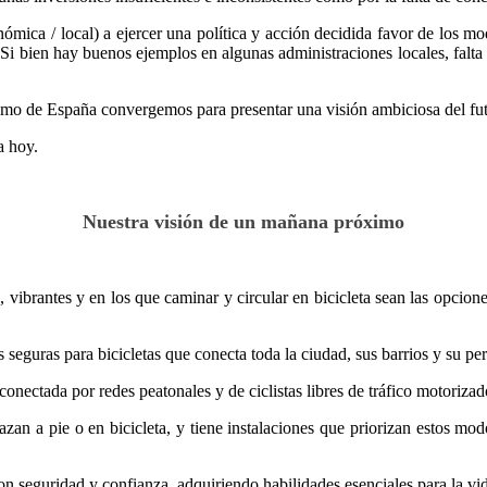
tonómica / local) a ejercer una política y acción decidida favor de los 
. Si bien hay buenos ejemplos en algunas administraciones locales, falta
ismo de España convergemos para presentar una visión ambiciosa del fu
a hoy.
Nuestra visión de un mañana próximo
, vibrantes y en los que caminar y circular en bicicleta sean las opcion
seguras para bicicletas que conecta toda la ciudad, sus barrios y su peri
nectada por redes peatonales y de ciclistas libres de tráfico motorizad
zan a pie o en bicicleta, y tiene instalaciones que priorizan estos modos
con seguridad y confianza, adquiriendo habilidades esenciales para la v