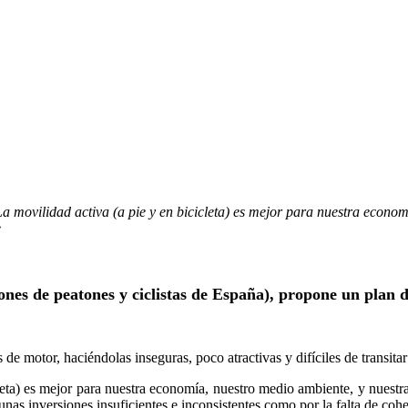
La movilidad activa (a pie y en bicicleta) es mejor para nuestra econom
e
nes de peatones y ciclistas de España), propone un plan d
e motor, haciéndolas inseguras, poco atractivas y difíciles de transitar 
ta) es mejor para nuestra economía, nuestro medio ambiente, y nuestra s
as inversiones insuficientes e inconsistentes como por la falta de cohe