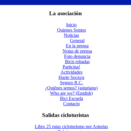
La asociación
Inicio
Quienes Somos
Noticias
General
En la prensa
Notas de prensa
Foto denuncia
Bicis robadas
Participa!
Actividades
Hazte Socio/a
Seguro R.C.
¿Quiénes semos? (asturianu)
Who are we? (English)
Bici Escuela
Contacto
Salidas cicloturistas
Libro 25 rutas cicloturismo por Asturias