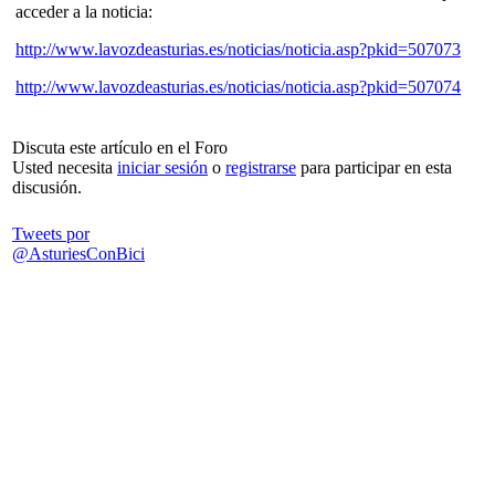
acceder a la noticia:
http://www.lavozdeasturias.es/noticias/noticia.asp?pkid=507073
http://www.lavozdeasturias.es/noticias/noticia.asp?pkid=507074
Discuta este artículo en el Foro
Usted necesita
iniciar sesión
o
registrarse
para participar en esta
discusión.
Tweets por
@AsturiesConBici