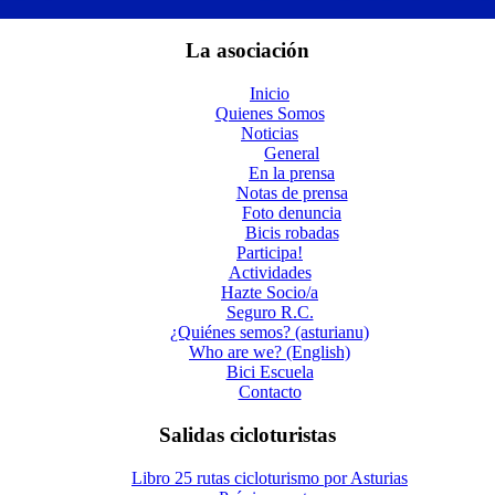
La asociación
Inicio
Quienes Somos
Noticias
General
En la prensa
Notas de prensa
Foto denuncia
Bicis robadas
Participa!
Actividades
Hazte Socio/a
Seguro R.C.
¿Quiénes semos? (asturianu)
Who are we? (English)
Bici Escuela
Contacto
Salidas cicloturistas
Libro 25 rutas cicloturismo por Asturias