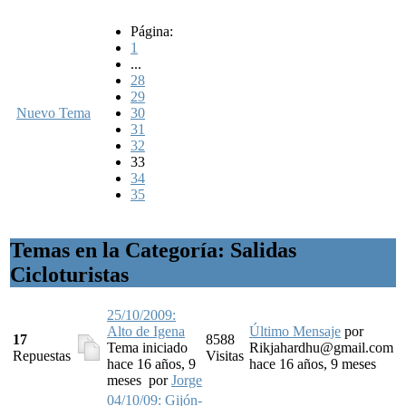
Página:
1
...
28
29
Nuevo Tema
30
31
32
33
34
35
Temas en la Categoría: Salidas
Cicloturistas
25/10/2009:
Alto de Igena
Último Mensaje
por
17
8588
Tema iniciado
Rikjahardhu@gmail.com
Repuestas
Visitas
hace 16 años, 9
hace 16 años, 9 meses
meses
por
Jorge
04/10/09: Gijón-