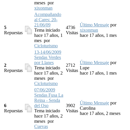
meses
por
xixonman
Acompañando
al Cares: 20-
21/06/09
Último Mensaje
por
5
4736
Tema iniciado
xixonman
Repuestas
Visitas
hace 17 años, 1
hace 17 años, 1 mes
mes
por
Cicloturismo
13-14/06/2009
Sendas Verdes
por Llanes
Último Mensaje
por
2
2712
Tema iniciado
Lupe
Repuestas
Visitas
hace 17 años, 2
hace 17 años, 1 mes
meses
por
Cicloturismo
07/06/2009
Sendas Fusa La
Reina - Senda
Último Mensaje
por
6
del Oso
3902
Carolina
Repuestas
Tema iniciado
Visitas
hace 17 años, 2 meses
hace 17 años, 2
meses
por
Cuevas