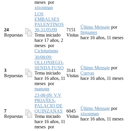
meses
por
xixonman
LOS
EMBALSES
PALENTINOS
Último Mensaje
por
24
30-31/05/09
7151
fmjuanes
Repuestas
Tema iniciado
Visitas
hace 16 años, 11 meses
hace 17 años, 2
meses
por
Cicloturismo
30/08/09:
OLLONIEGO-
SENDA FUSO
Último Mensaje
por
3
3141
Tema iniciado
Cuevas
Repuestas
Visitas
hace 16 años, 11
hace 16 años, 11 meses
meses
por
manugg
23-08-09: V.V
PRIAÑES-
PALACIO DE
Último Mensaje
por
7
QUINZANAS
6045
xixonman
Repuestas
Tema iniciado
Visitas
hace 16 años, 11 meses
hace 16 años, 11
meses
por