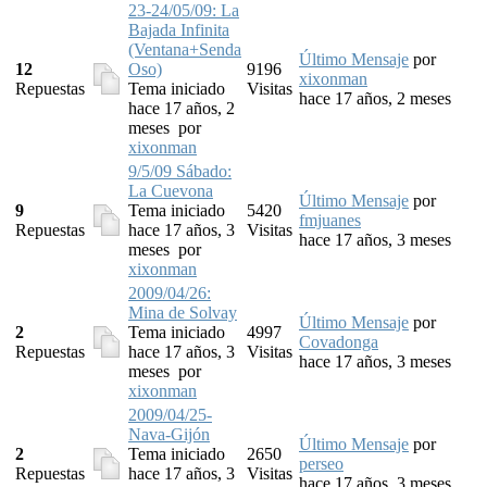
23-24/05/09: La
Bajada Infinita
(Ventana+Senda
Último Mensaje
por
12
Oso)
9196
xixonman
Repuestas
Tema iniciado
Visitas
hace 17 años, 2 meses
hace 17 años, 2
meses
por
xixonman
9/5/09 Sábado:
La Cuevona
Último Mensaje
por
9
Tema iniciado
5420
fmjuanes
Repuestas
hace 17 años, 3
Visitas
hace 17 años, 3 meses
meses
por
xixonman
2009/04/26:
Mina de Solvay
Último Mensaje
por
2
Tema iniciado
4997
Covadonga
Repuestas
hace 17 años, 3
Visitas
hace 17 años, 3 meses
meses
por
xixonman
2009/04/25-
Nava-Gijón
Último Mensaje
por
2
Tema iniciado
2650
perseo
Repuestas
hace 17 años, 3
Visitas
hace 17 años, 3 meses