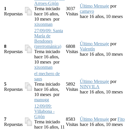
Arroes-Gijón
Último Mensaje
por
1
Tema iniciado
3037
camayo
Repuestas
hace 16 años,
Visitas
hace 16 años, 10 meses
10 meses
por
xixonman
27/09/09: Santa
María de
Bendones
Último Mensaje
por
8
(prerrománica)
6808
Valentín
Repuestas
Tema iniciado
Visitas
hace 16 años, 10 meses
hace 16 años,
10 meses
por
xixonman
el mechero de
saus
Último Mensaje
por
5
Tema iniciado
5892
NINVILA
Repuestas
hace 16 años,
Visitas
hace 16 años, 10 meses
10 meses
por
manugg
12/09/09:
Villabona -
Gijón
7
8583
Último Mensaje
por
Fito
Tema iniciado
Repuestas
Visitas
hace 16 años, 10 meses
hace 16 años, 11