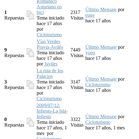
Románico
Asturiano en
Último Mensaje
por
1
bici
2317
euge
Repuestas
Tema iniciado
Visitas
hace 17 años
hace 17 años
por
Cicloturismo
Vías Verdes
Pravia-Avilés
Último Mensaje
por
9
7449
Tema iniciado
yoeu
Repuestas
Visitas
hace 17 años
hace 17 años
por
Javiles
La ruta de los
Palacios
Último Mensaje
por
3
Tema iniciado
3147
Cicloturismo
Repuestas
hace 17 años
Visitas
hace 17 años
por
Cicloturismo
2009/07/12:
Infiesto-La Isla-
Infiesto
Último Mensaje
por
0
3322
Tema iniciado
Cicloturismo
Repuestas
Visitas
hace 17 años, 1
hace 17 años, 1 mes
mes
por
Cicloturismo