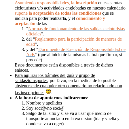
Asumiendo responsabilidades,
la inscripción
en estas rutas
cicloturistas y/o actividades englobadas en nuestro calendario
supone la
aceptación de todas las condiciones
que se
indican para poder realizarla, y el
conocimiento y
aceptación
de las
“
Normas de funcionamiento de las salidas cicloturistas
oficiales
”,
del “
Reglamento para la participación de menores de
edad
”,
y del "
Documento de Exención de Responsabilidad de
AcB
" (que al inicio de la mismas habrá que firmar, si
procede).
Estos documentos están disponibles a través de dichos
enlaces.
Para agilizar los trámites del guía y grupo de
salidas/transportes
, por favor, en la medida de lo posible
abstenerse de cualquier otro comentario no relacionado con
las inscripciones
.
A la hora de apuntarnos
indicaremos
:
Nombre y apellidos
Soy soci@/no soci@
Salgo de tal sitio y si se va a usar qué medio de
transporte anunciado en la excursión (ida y vuelta y
donde se va a coger).