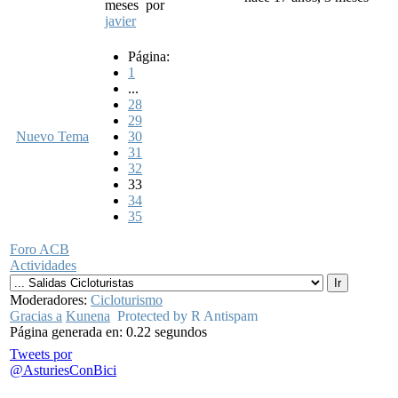
meses
por
javier
Página:
1
...
28
29
Nuevo Tema
30
31
32
33
34
35
Foro ACB
Actividades
Moderadores:
Cicloturismo
Gracias a
Kunena
Protected by R Antispam
Página generada en: 0.22 segundos
Tweets por
@AsturiesConBici