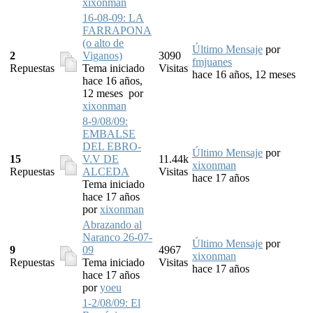
xixonman
16-08-09: LA
FARRAPONA
(o alto de
Último Mensaje
por
2
Viganos)
3090
fmjuanes
Repuestas
Tema iniciado
Visitas
hace 16 años, 12 meses
hace 16 años,
12 meses
por
xixonman
8-9/08/09:
EMBALSE
DEL EBRO-
Último Mensaje
por
15
V.V DE
11.44k
xixonman
Repuestas
ALCEDA
Visitas
hace 17 años
Tema iniciado
hace 17 años
por
xixonman
Abrazando al
Naranco 26-07-
Último Mensaje
por
9
09
4967
xixonman
Repuestas
Tema iniciado
Visitas
hace 17 años
hace 17 años
por
yoeu
1-2/08/09: El