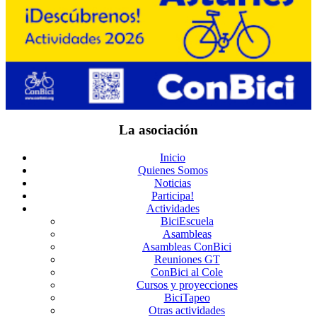
La asociación
Inicio
Quienes Somos
Noticias
Participa!
Actividades
BiciEscuela
Asambleas
Asambleas ConBici
Reuniones GT
ConBici al Cole
Cursos y proyecciones
BiciTapeo
Otras actividades