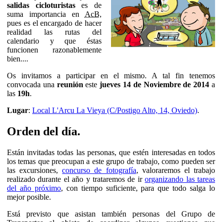
salidas cicloturistas
es de
suma importancia en
AcB
,
pues es el encargado de hacer
realidad las rutas del
calendario y que éstas
funcionen razonablemente
bien....
Os invitamos a participar en el mismo. A tal fin tenemos
convocada una
reunión
este
jueves 14 de Noviembre de 2014
a
las
19h
.
Lugar
:
Local L'Arcu La Vieya (C/Postigo Alto, 14, Oviedo)
.
Orden del día.
Están invitadas todas las personas, que estén interesadas en todos
los temas que preocupan a este grupo de trabajo, como pueden ser
las excursiones,
concurso de fotografía
, valoraremos el trabajo
realizado durante el año y trataremos de ir
organizando las tareas
del año próximo
, con tiempo suficiente, para que todo salga lo
mejor posible.
Está previsto que asistan también personas del Grupo de