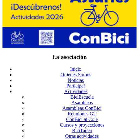
La asociación
Inicio
Quienes Somos
Noticias
Participa!
Actividades
BiciEscuela
Asambleas
Asambleas ConBici
Reuniones GT
ConBici al Cole
Cursos y proyecciones
BiciTapeo
Otras actividades