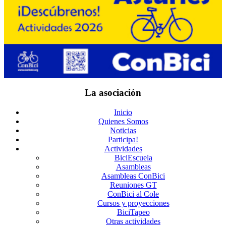
La asociación
Inicio
Quienes Somos
Noticias
Participa!
Actividades
BiciEscuela
Asambleas
Asambleas ConBici
Reuniones GT
ConBici al Cole
Cursos y proyecciones
BiciTapeo
Otras actividades