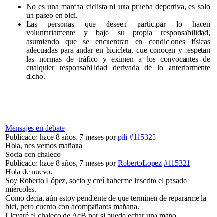
No es una marcha ciclista ni una prueba deportiva, es solo
un paseo en bici.
Las personas que deseen participar lo hacen
voluntariamente y bajo su propia responsabilidad,
asumiendo que se encuentran en condiciones físicas
adecuadas para andar en bicicleta, que conocen y respetan
las normas de tráfico y eximen a los convocantes de
cualquier responsabilidad derivada de lo anteriormente
dicho.
Mensajes en debate
Publicado: hace 8 años, 7 meses
por
pili
#115323
Hola, nos vemos mañana
Socia con chaleco
Publicado: hace 8 años, 7 meses
por
RobertoLopez
#115321
Hola de nuevo.
Soy Roberto López, socio y creí haberme inscrito el pasado
miércoles.
Como decía, aún estoy pendiente de que terminen de repararme la
bici, pero cuento con acompañaros mañana.
Llevaré el chaleco de AcB por si puedo echar una mano.