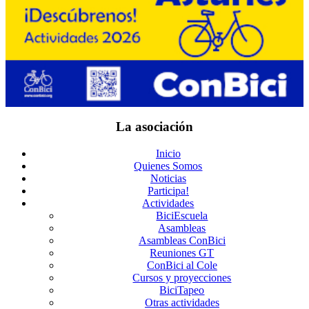
La asociación
Inicio
Quienes Somos
Noticias
Participa!
Actividades
BiciEscuela
Asambleas
Asambleas ConBici
Reuniones GT
ConBici al Cole
Cursos y proyecciones
BiciTapeo
Otras actividades