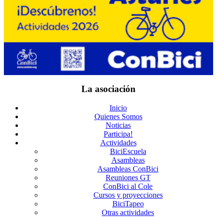
La asociación
Inicio
Quienes Somos
Noticias
Participa!
Actividades
BiciEscuela
Asambleas
Asambleas ConBici
Reuniones GT
ConBici al Cole
Cursos y proyecciones
BiciTapeo
Otras actividades