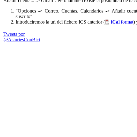
Añadir cuenta... -> Gmail". Pero también existe la posibilidad de hac
"Opciones -> Correo, Cuentas, Calendarios -> Añadir cuenta
suscrito".
Introduciremos la url del fichero ICS anterior (
iCal
format
)
Tweets por
@AsturiesConBici