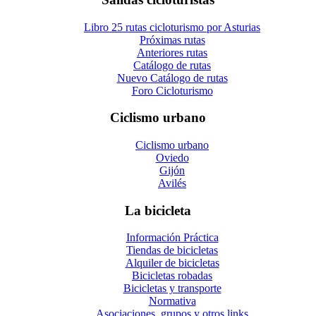
Libro 25 rutas cicloturismo por Asturias
Próximas rutas
Anteriores rutas
Catálogo de rutas
Nuevo Catálogo de rutas
Foro Cicloturismo
Ciclismo urbano
Ciclismo urbano
Oviedo
Gijón
Avilés
La bicicleta
Información Práctica
Tiendas de bicicletas
Alquiler de bicicletas
Bicicletas robadas
Bicicletas y transporte
Normativa
Asociaciones, grupos y otros links