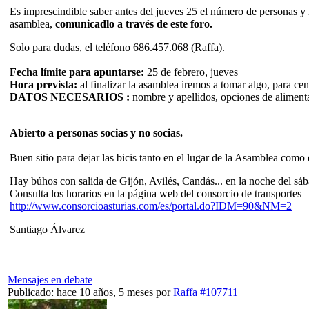
Es imprescindible saber antes del jueves 25 el número de personas y 
asamblea,
comunicadlo a través de este foro.
Solo para dudas, el teléfono 686.457.068 (Raffa).
Fecha límite para apuntarse:
25 de febrero, jueves
Hora prevista:
al finalizar la asamblea iremos a tomar algo, para cen
DATOS NECESARIOS :
nombre y apellidos, opciones de alimentac
Abierto a personas socias y no socias.
Buen sitio para dejar las bicis tanto en el lugar de la Asamblea como e
Hay búhos con salida de Gijón, Avilés, Candás... en la noche del sá
Consulta los horarios en la página web del consorcio de transportes
http://www.consorcioasturias.com/es/portal.do?IDM=90&NM=2
Santiago Álvarez
Mensajes en debate
Publicado: hace 10 años, 5 meses
por
Raffa
#107711