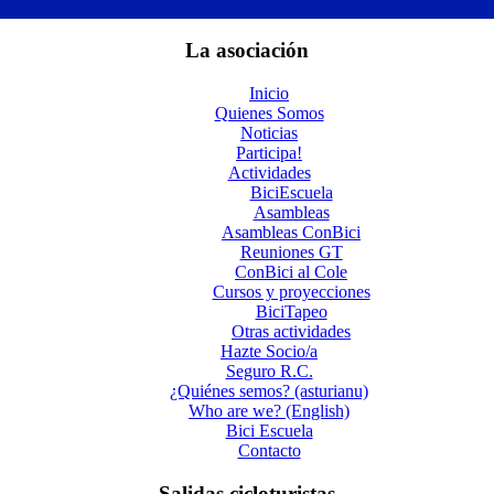
La asociación
Inicio
Quienes Somos
Noticias
Participa!
Actividades
BiciEscuela
Asambleas
Asambleas ConBici
Reuniones GT
ConBici al Cole
Cursos y proyecciones
BiciTapeo
Otras actividades
Hazte Socio/a
Seguro R.C.
¿Quiénes semos? (asturianu)
Who are we? (English)
Bici Escuela
Contacto
Salidas cicloturistas