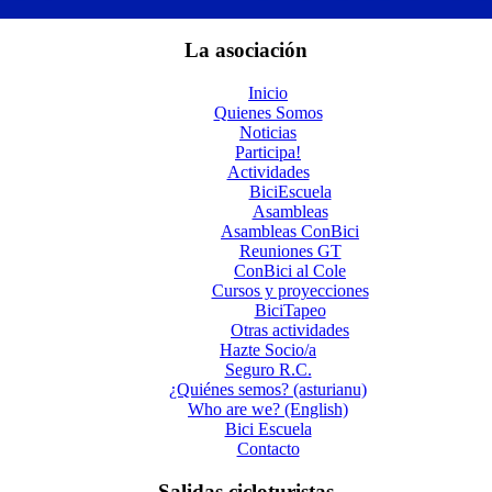
La asociación
Inicio
Quienes Somos
Noticias
Participa!
Actividades
BiciEscuela
Asambleas
Asambleas ConBici
Reuniones GT
ConBici al Cole
Cursos y proyecciones
BiciTapeo
Otras actividades
Hazte Socio/a
Seguro R.C.
¿Quiénes semos? (asturianu)
Who are we? (English)
Bici Escuela
Contacto
Salidas cicloturistas