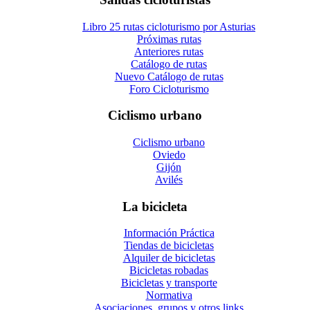
Libro 25 rutas cicloturismo por Asturias
Próximas rutas
Anteriores rutas
Catálogo de rutas
Nuevo Catálogo de rutas
Foro Cicloturismo
Ciclismo urbano
Ciclismo urbano
Oviedo
Gijón
Avilés
La bicicleta
Información Práctica
Tiendas de bicicletas
Alquiler de bicicletas
Bicicletas robadas
Bicicletas y transporte
Normativa
Asociaciones, grupos y otros links