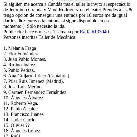
Si alguien me acerca a Candás tras el taller le invito al espectáculo
de Jerónimo Granda y Maxi Rodríguez en el teatro Prendes a las 8(
tengo opción de conseguir una entrada por 10 euros-me da igual
dar los diez euros o la entrada si sigue disponible en ese
momento-). Sólo necesito la ida.
Publicado: hace 6 meses, 1 semana
por
Raffa
#133040
Personas inscritas Taller de Mecánica:
1. Melania Fraga
2. Flor Fernández
3. Juan Pablo Montes.
4. Rufino Juárez.
5. Pablo Pedraz.
6. Ana Guijarro Prieto (Cantabria).
7. Pilar Ruiz Jimenez (Madrid).
8. Jose Luis Merino.
9. Carmen Fernández Fernández
10. Ángeles Álvarez.
11. Roberto Vega.
12. Pablo Alcaide
13. Francisco Juanes
14. Javier Carrio
15. Olivier ??
16. Ángeles López
17. Raúl