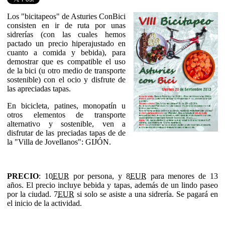
Los "bicitapeos" de Asturies ConBici
consisten en ir de ruta por unas
sidrerías (con las cuales hemos
pactado un precio hiperajustado en
cuanto a comida y bebida), para
demostrar que es compatible el uso
de la bici (u otro medio de transporte
sostenible) con el ocio y disfrute de
las apreciadas tapas.
En bicicleta, patines, monopatín u
otros elementos de transporte
alternativo y sostenible, ven a
disfrutar de las preciadas tapas de de
la "Villa de Jovellanos": GIJÓN.
PRECIO
: 10
EUR
por persona, y 8
EUR
para menores de 13
años. El precio incluye bebida y tapas, además de un lindo paseo
por la ciudad. 7
EUR
si solo se asiste a una sidrería. Se pagará en
el inicio de la actividad.