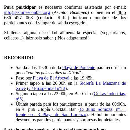
Para participar
es necesario confirmar asistencia por e-mail:
info@asturiesconbici.org
(
Asunto: Bicitapeo
) o bien en el
tlfno
686 457 068 (contacto Raffa) indicando nombre de los
participantes edad y lugar de salida escogido.
Si tienes alguna necesidad alimentaria especial (vegetarianos,
celíacos...), háznoslo saber. ¡¡Nos adaptamos!!
RECORRIDO
:
Salida a las 19:30h de la
Playa de Poniente
para recorrer un
poco "
xuntos peles calles de Xixón
".
Paso por
Playa de El Arbeyal
a las 19:45h.
Primer tapeo a las 20:00h en la
Sidrería La Manzana de
Xove
(
C/ Prosperidad nº13
).
Segundo tapeo a las 22.00h, en Bar Celo (
C/ Las Industrias,
nº5
).
Última parada para los participantes, a partir de las 00:00h,
en el pub Utopía Cocktail-Bar (
C/ Julio Somoza, nº1 -
frente esc. 3 Playa de San Lorenzo
). Habrá importantes
descuentos para los participantes y sorpresas inquietantes.
No te lo puedes perder... da igual el tiempo que haga...
.