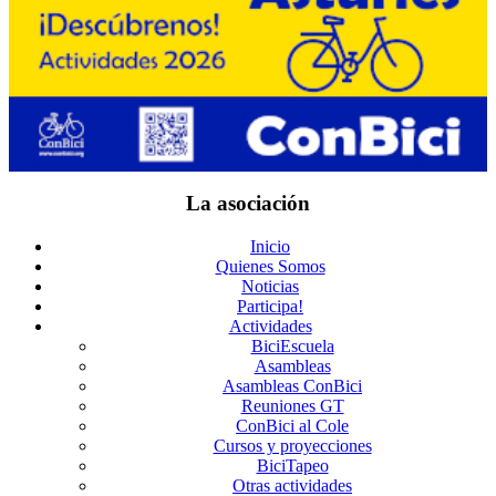
La asociación
Inicio
Quienes Somos
Noticias
Participa!
Actividades
BiciEscuela
Asambleas
Asambleas ConBici
Reuniones GT
ConBici al Cole
Cursos y proyecciones
BiciTapeo
Otras actividades