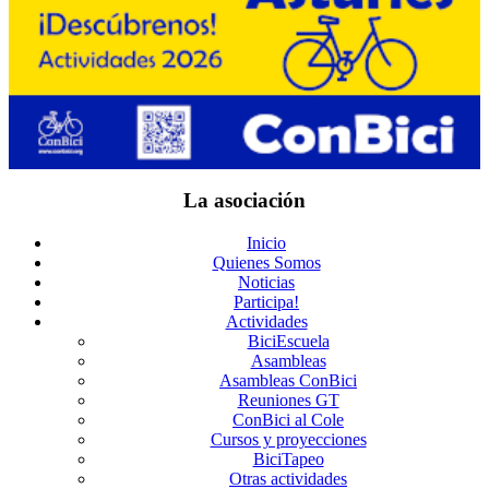
La asociación
Inicio
Quienes Somos
Noticias
Participa!
Actividades
BiciEscuela
Asambleas
Asambleas ConBici
Reuniones GT
ConBici al Cole
Cursos y proyecciones
BiciTapeo
Otras actividades