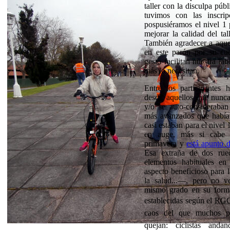
taller con la disculpa púb
tuvimos con las inscri
pospusiéramos el nivel 1 
mejorar la calidad del tal
También agradecer a aquel
en este parón por su cu
gesto facilitan nuestra la
más lo necesitan.
Entre los participantes 
desde aquellos que nunca
y/o se auto-consideraban
más avanzados que habían
casi estaban para el nivel 
en auge, más si cabe 
primavera y
está apunto 
Esa extraña de dos rued
elementos habituales e
aspecto beneficioso para 
la salud...—, pero no 
mismo grado en su forma
establecidas según el
RG
caos del que muchos pe
quejan: ciclistas anda