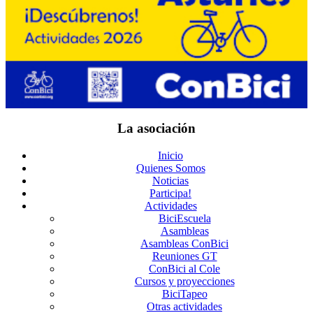
La asociación
Inicio
Quienes Somos
Noticias
Participa!
Actividades
BiciEscuela
Asambleas
Asambleas ConBici
Reuniones GT
ConBici al Cole
Cursos y proyecciones
BiciTapeo
Otras actividades