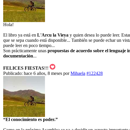
Hola!
El libro ya está en
L'Arcu la Vieya
y quien desea lo puede leer. Esta
que se sepa cuando está disponible... También se puede echar un vistaz
puede leer en poco tiempo...
Son prácticamente unas
propuestas de acuerdo sobre el
lenguaje i
documentación
...
FELICES FIESTAS
!!!
Publicado: hace 6 años, 8 meses
por
Mihaela
#122428
“El conocimiento es poder.”
Como en la próxima Asamblea se va a decidir un aspecto importante p