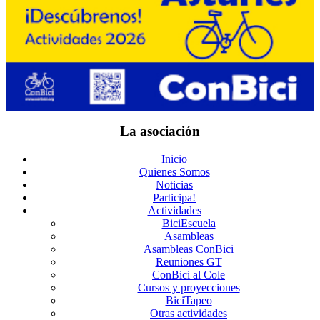
La asociación
Inicio
Quienes Somos
Noticias
Participa!
Actividades
BiciEscuela
Asambleas
Asambleas ConBici
Reuniones GT
ConBici al Cole
Cursos y proyecciones
BiciTapeo
Otras actividades