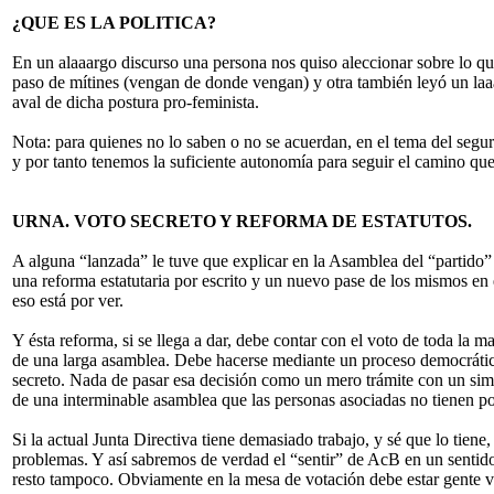
¿QUE ES LA POLITICA?
En un alaaargo discurso una persona nos quiso aleccionar sobre lo qu
paso de mítines (vengan de donde vengan) y otra también leyó un laa
aval de dicha postura pro-feminista.
Nota: para quienes no lo saben o no se acuerdan, en el tema del se
y por tanto tenemos la suficiente autonomía para seguir el camino qu
URNA. VOTO SECRETO Y REFORMA DE ESTATUTOS.
A alguna “lanzada” le tuve que explicar en la Asamblea del “partido”
una reforma estatutaria por escrito y un nuevo pase de los mismos en e
eso está por ver.
Y ésta reforma, si se llega a dar, debe contar con el voto de toda la
de una larga asamblea. Debe hacerse mediante un proceso democrático,
secreto. Nada de pasar esa decisión como un mero trámite con un s
de una interminable asamblea que las personas asociadas no tienen po
Si la actual Junta Directiva tiene demasiado trabajo, y sé que lo tien
problemas. Y así sabremos de verdad el “sentir” de AcB en un sentido
resto tampoco. Obviamente en la mesa de votación debe estar gente va