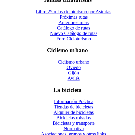
Libro 25 rutas cicloturismo por Asturias
Próximas rutas
Anteriores rutas
Catálogo de rutas
Nuevo Catálogo de rutas
Foro Cicloturismo
Ciclismo urbano
Ciclismo urbano
Oviedo
Gijón
Avilés
La bicicleta
Información Práctica
Tiendas de bicicletas
Alquiler de bicicletas
Bicicletas robadas
Bicicletas y transporte
Normativa
Asociaciones, grupos y otros links