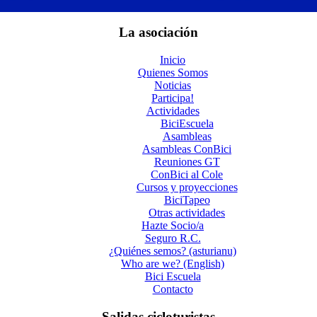
La asociación
Inicio
Quienes Somos
Noticias
Participa!
Actividades
BiciEscuela
Asambleas
Asambleas ConBici
Reuniones GT
ConBici al Cole
Cursos y proyecciones
BiciTapeo
Otras actividades
Hazte Socio/a
Seguro R.C.
¿Quiénes semos? (asturianu)
Who are we? (English)
Bici Escuela
Contacto
Salidas cicloturistas