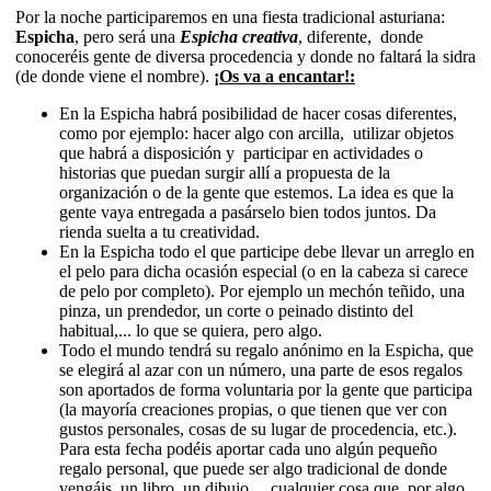
Por la noche participaremos en una fiesta tradicional asturiana:
Espicha
, pero será una
Espicha creativa
, diferente, donde
conoceréis gente de diversa procedencia y donde no faltará la sidra
(de donde viene el nombre).
¡Os va a encantar!:
En la Espicha habrá posibilidad de hacer cosas diferentes,
como por ejemplo: hacer algo con arcilla, utilizar objetos
que habrá a disposición y participar en actividades o
historias que puedan surgir allí a propuesta de la
organización o de la gente que estemos. La idea es que la
gente vaya entregada a pasárselo bien todos juntos. Da
rienda suelta a tu creatividad.
En la Espicha todo el que participe debe llevar un arreglo en
el pelo para dicha ocasión especial (o en la cabeza si carece
de pelo por completo). Por ejemplo un mechón teñido, una
pinza, un prendedor, un corte o peinado distinto del
habitual,... lo que se quiera, pero algo.
Todo el mundo tendrá su regalo anónimo en la Espicha, que
se elegirá al azar con un número, una parte de esos regalos
son aportados de forma voluntaria por la gente que participa
(la mayoría creaciones propias, o que tienen que ver con
gustos personales, cosas de su lugar de procedencia, etc.).
Para esta fecha podéis aportar cada uno algún pequeño
regalo personal, que puede ser algo tradicional de donde
vengáis, un libro, un dibujo… cualquier cosa que, por algo