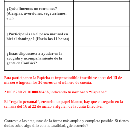
¿Qué alimentos no consumes?
(Alergias, aversiones, vegetarianos,
etc.)
¿Participarás en el paseo matinal en
bici el domingo? (Hacia las 11 horas)
¿Estás dispuesto/a a ayudar en la
acogida y acompañamiento de la
gente de ConBici?
Para participar en la Espicha es imprescindible inscribirse antes del
15 de
marzo
e ingresar los
30 euros
en el número de cuenta:
2100 6280 21 0100038436
, indicando tu
nombre
y
“Espicha”.
El
“regalo personal”,
envuelto en papel blanco, hay que entregarlo en la
semana del 16 al 22 de marzo a alguien de la Junta Directiva.
Contesta a las preguntas de la forma más amplia y completa posible. Si tienes
dudas sobre algo dilo con naturalidad, ¿de acuerdo?