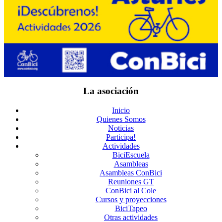
La asociación
Inicio
Quienes Somos
Noticias
Participa!
Actividades
BiciEscuela
Asambleas
Asambleas ConBici
Reuniones GT
ConBici al Cole
Cursos y proyecciones
BiciTapeo
Otras actividades