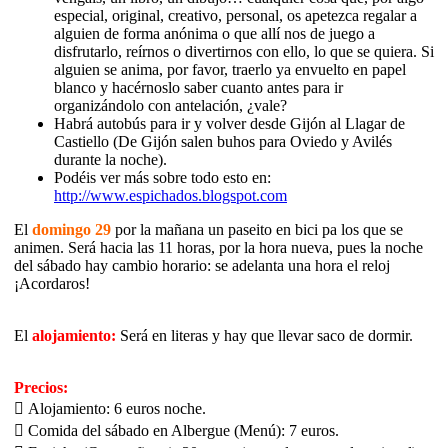
especial, original, creativo, personal, os apetezca regalar a
alguien de forma anónima o que allí nos de juego a
disfrutarlo, reírnos o divertirnos con ello, lo que se quiera. Si
alguien se anima, por favor, traerlo ya envuelto en papel
blanco y hacérnoslo saber cuanto antes para ir
organizándolo con antelación, ¿vale?
Habrá autobús para ir y volver desde Gijón al Llagar de
Castiello (De Gijón salen buhos para Oviedo y Avilés
durante la noche).
Podéis ver más sobre todo esto en:
http://www.espichados.blogspot.com
El
domingo 29
por la mañana un paseito en bici pa los que se
animen. Será hacia las 11 horas, por la hora nueva, pues la noche
del sábado hay cambio horario: se adelanta una hora el reloj
¡Acordaros!
El
alojamiento:
Será en literas y hay que llevar saco de dormir.
Precios:
 Alojamiento: 6 euros noche.
 Comida del sábado en Albergue (Menú): 7 euros.