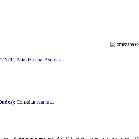
Jo
RENFE, Pola de Lena, Asturias
.
Qué es)
:
Consultar
esta ruta
.
s hacia
Campomanes
por la AS-242 donde se toma un desvío hacia
E