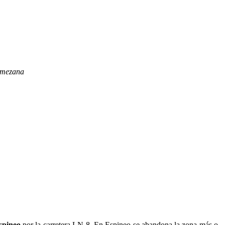
mezana
spineo
por la carretera LN-8. En Espineo se abandona la zona más o