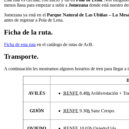
menos llana para empezar a subir a
Jomezana
donde está nuestro des
Jomezana ya está en el
Parque Natural de Las Ubiñas – La Mes
antes de regresar a Pola de Lena.
Ficha de la ruta.
Ficha de esta ruta
en el catálogo de rutas de AcB.
Transporte.
A continuación les mostramos algunos horarios de tren para llegar a ti
AVILÉS
RENFE
8.48
h
Avilés/estación + Tr
GIJÓN
RENFE
9.30
h
Sanz Crespo.
OVIEDO
RENFE
10.03
h
Oviedo/Uría
.