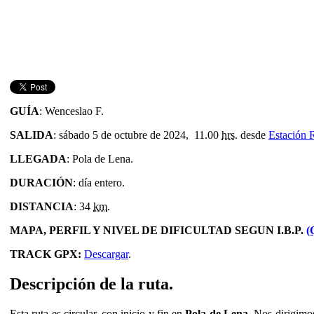
GUÍA
: Wenceslao F.
SALIDA
: sábado 5 de octubre de 2024, 11.00
hrs.
desde
Estación 
LLEGADA
: Pola de Lena.
DURACIÓN
: día entero.
DISTANCIA
: 34
km
.
MAPA, PERFIL Y NIVEL DE DIFICULTAD SEGUN I.B.P.
(
TRACK GPX:
Descargar
.
Descripción de la ruta.
Esta ruta es circular, con inicio y fin en
Pola de Lena
. Nos dirigimo