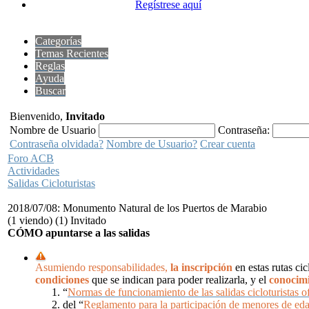
Regístrese aquí
Categorías
Temas Recientes
Reglas
Ayuda
Buscar
Bienvenido,
Invitado
Nombre de Usuario
Contraseña:
Contraseña olvidada?
Nombre de Usuario?
Crear cuenta
Foro ACB
Actividades
Salidas Cicloturistas
2018/07/08: Monumento Natural de los Puertos de Marabio
(1 viendo) (1) Invitado
CÓMO apuntarse a las salidas
Asumiendo responsabilidades,
la inscripción
en estas rutas ci
condiciones
que se indican para poder realizarla, y el
conocimi
“
Normas de funcionamiento de las salidas cicloturistas of
del “
Reglamento para la participación de menores de ed