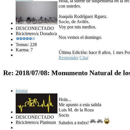
Hola, la suerte de suspenderla en la fe
con ustedes.
Joaquín Rodríguez Rguez.
Socio, de Avilés.
Voy por mis medios.
DESCONECTADO
Bicicletero/a Dorado/a
Nos vemos el domingo.
Temas: 228
Karma: 7
Última Edición: hace 8 años, 1 mes Por
Responder
Citar
Re: 2018/07/08: Monumento Natural de lo
luisma
Hola...
Me apunto a esta salida
Luis M. de la Roza
Socio
DESCONECTADO
Bicicletero/a Platinum
Saludos a todxs!