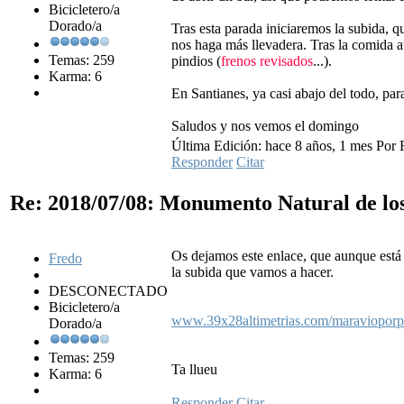
Bicicletero/a
Dorado/a
Tras esta parada iniciaremos la subida, q
nos haga más llevadera. Tras la comida a
Temas: 259
pindios (
frenos revisados
...).
Karma: 6
En Santianes, ya casi abajo del todo, par
Saludos y nos vemos el domingo
Última Edición: hace 8 años, 1 mes Por 
Responder
Citar
Re: 2018/07/08: Monumento Natural de lo
Os dejamos este enlace, que aunque está 
Fredo
la subida que vamos a hacer.
DESCONECTADO
Bicicletero/a
www.39x28altimetrias.com/maravioporp
Dorado/a
Temas: 259
Ta llueu
Karma: 6
Responder
Citar