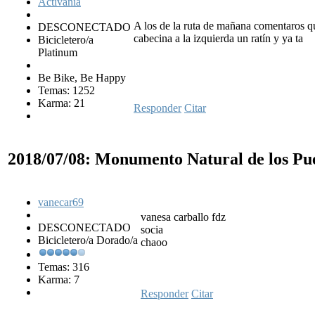
Activania
A los de la ruta de mañana comentaros que
DESCONECTADO
cabecina a la izquierda un ratín y ya ta
Bicicletero/a
Platinum
Be Bike, Be Happy
Temas: 1252
Karma: 21
Responder
Citar
2018/07/08: Monumento Natural de los Pu
vanecar69
vanesa carballo fdz
DESCONECTADO
socia
Bicicletero/a Dorado/a
chaoo
Temas: 316
Karma: 7
Responder
Citar