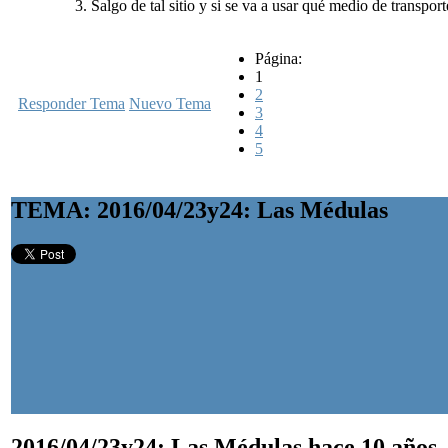
Salgo de tal sitio y si se va a usar qué medio de transpor
Página:
1
2
Responder Tema
Nuevo Tema
3
4
5
TEMA: 2016/04/23y24: Las Médulas
2016/04/23y24: Las Médulas
hace 10 años,