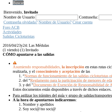
Buscar
Bienvenido,
Invitado
Nombre de Usuario
Contraseña:
Contraseña olvidada?
Nombre de Usuario?
Crear cuenta
Foro ACB
Actividades
Salidas Cicloturistas
2016/04/23y24: Las Médulas
(1 viendo) (1) Invitado
CÓMO apuntarse a las salidas
Asumiendo responsabilidades,
la inscripción
en estas rutas ci
realizarla, y el
conocimiento y aceptación
de las
“
Normas de funcionamiento de las salidas cicloturistas of
del “
Reglamento para la participación de menores de ed
y del "
Documento de Exención de Responsabilidad de 
Estos documentos están disponibles a través de dichos enlaces.
Para agilizar los trámites del guía y grupo de salidas/transportes
A la hora de apuntarnos
indicaremos
:
Nombre y apellidos
Soy soci@/no soci@