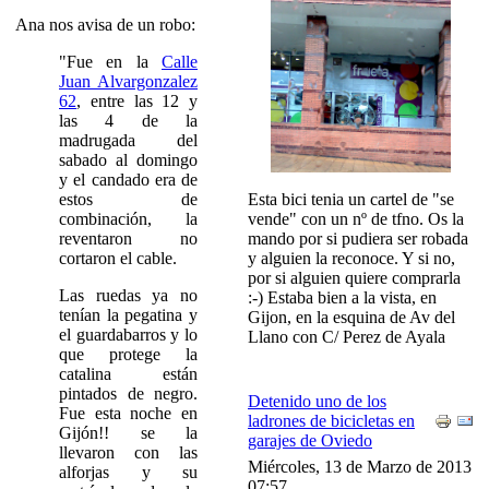
Ana nos avisa de un robo:
"Fue en la
Calle
Juan Alvargonzalez
62
, entre las 12 y
las 4 de la
madrugada del
sabado al domingo
y el candado era de
estos de
Esta bici tenia un cartel de "se
combinación, la
vende" con un nº de tfno. Os la
reventaron no
mando por si pudiera ser robada
cortaron el cable.
y alguien la reconoce. Y si no,
por si alguien quiere comprarla
Las ruedas ya no
:-) Estaba bien a la vista, en
tenían la pegatina y
Gijon, en la esquina de Av del
el guardabarros y lo
Llano con C/ Perez de Ayala
que protege la
catalina están
pintados de negro.
Detenido uno de los
Fue esta noche en
ladrones de bicicletas en
Gijón!! se la
garajes de Oviedo
llevaron con las
Miércoles, 13 de Marzo de 2013
alforjas y su
07:57