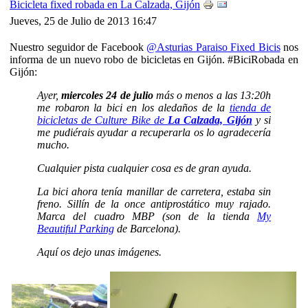
Bicicleta fixed robada en La Calzada, Gijón
Jueves, 25 de Julio de 2013 16:47
Nuestro seguidor de Facebook
@Asturias Paraiso Fixed Bicis
nos
informa de un nuevo robo de bicicletas en Gijón. #BiciRobada en
Gijón:
Ayer,
miercoles 24 de julio
más o menos a las 13:20h
me robaron la bici en los aledaños de la
tienda de
bicicletas de Culture Bike de
La Calzada, Gijón
y si
me pudiérais ayudar a recuperarla os lo agradecería
mucho.
Cualquier pista cualquier cosa es de gran ayuda.
La bici ahora tenía manillar de carretera, estaba sin
freno. Sillín de la once antiprostático muy rajado.
Marca del cuadro MBP (son de la tienda
My
Beautiful Parking
de Barcelona).
Aquí os dejo unas imágenes.