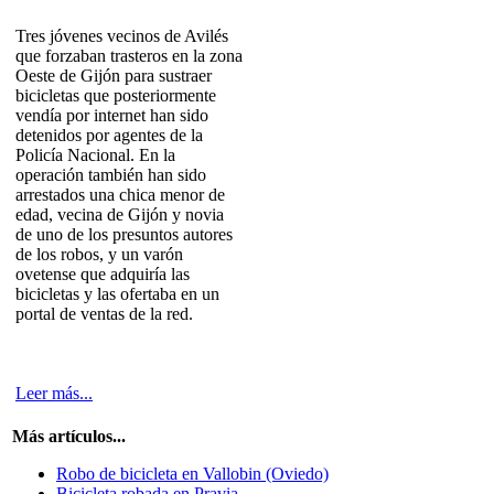
Tres jóvenes vecinos de Avilés
que forzaban trasteros en la zona
Oeste de Gijón para sustraer
bicicletas que posteriormente
vendía por internet han sido
detenidos por agentes de la
Policía Nacional. En la
operación también han sido
arrestados una chica menor de
edad, vecina de Gijón y novia
de uno de los presuntos autores
de los robos, y un varón
ovetense que adquiría las
bicicletas y las ofertaba en un
portal de ventas de la red.
Leer más...
Más artículos...
Robo de bicicleta en Vallobin (Oviedo)
Bicicleta robada en Pravia