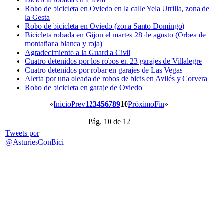
Robo de bicicleta en Oviedo en la calle Yela Utrilla, zona de
la Gesta
Robo de bicicleta en Oviedo (zona Santo Domingo)
Bicicleta robada en Gijon el martes 28 de agosto (Orbea de
montañana blanca y roja)
Agradecimiento a la Guardia Civil
Cuatro detenidos por los robos en 23 garajes de Villalegre
Cuatro detenidos por robar en garajes de Las Vegas
Alerta por una oleada de robos de bicis en Avilés y Corvera
Robo de bicicleta en garaje de Oviedo
«
Inicio
Prev
1
2
3
4
5
6
7
8
9
10
Próximo
Fin
»
Pág. 10 de 12
Tweets por
@AsturiesConBici