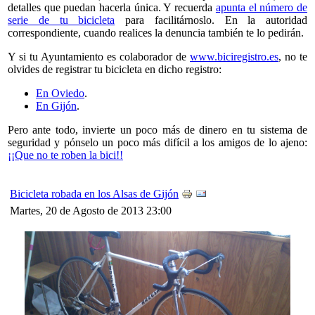
detalles que puedan hacerla única. Y recuerda
apunta el número de
serie de tu bicicleta
para facilitárnoslo. En la autoridad
correspondiente, cuando realices la denuncia también te lo pedirán.
Y si tu Ayuntamiento es colaborador de
www.biciregistro.es
, no te
olvides de registrar tu bicicleta en dicho registro:
En Oviedo
.
En Gijón
.
Pero ante todo, invierte un poco más de dinero en tu sistema de
seguridad y pónselo un poco más difícil a los amigos de lo ajeno:
¡¡Que no te roben la bici!!
Bicicleta robada en los Alsas de Gijón
Martes, 20 de Agosto de 2013 23:00