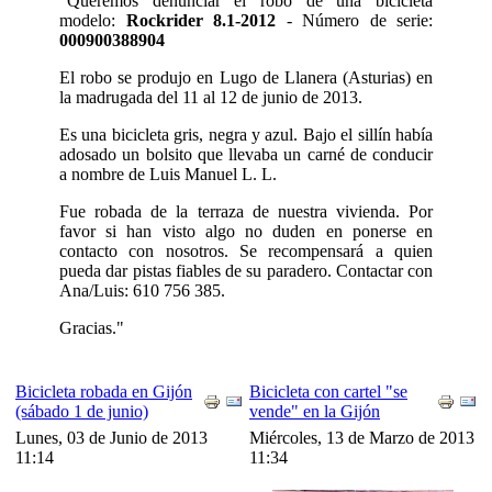
"Queremos denunciar el robo de una bicicleta
modelo:
Rockrider 8.1-2012
- Número de serie:
000900388904
El robo se produjo en Lugo de Llanera (Asturias) en
la madrugada del 11 al 12 de junio de 2013.
Es una bicicleta gris, negra y azul. Bajo el sillín había
adosado un bolsito que llevaba un carné de conducir
a nombre de Luis Manuel L. L.
Fue robada de la terraza de nuestra vivienda. Por
favor si han visto algo no duden en ponerse en
contacto con nosotros. Se recompensará a quien
pueda dar pistas fiables de su paradero. Contactar con
Ana/Luis: 610 756 385.
Gracias."
Bicicleta robada en Gijón
Bicicleta con cartel "se
(sábado 1 de junio)
vende" en la Gijón
Lunes, 03 de Junio de 2013
Miércoles, 13 de Marzo de 2013
11:14
11:34