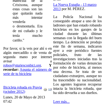
matrícula de la
La Nueva España - 13 marzo
Crixixona, aunque
2013
por
M. PÉREZ
.
estas cosas son las
que quitarán nada
La Policía Nacional ha
más intentar
conseguido atrapar a uno de los
venderla
ladrones que han estado robando
o
desmontarla. Era
bicicletas en los garajes de la
de mi cuñado y le
ciudad durante las últimas
tenía mucho
semanas con la llegada del buen
cariño."
tiempo. La detención se produjo
este fin de semana, indicaron
Por favor, si la veis por ahí o en
ayer a este periódico fuentes
algún mercadillo o de venta de
policiales, fruto de las
segunda mano por internet
investigaciones iniciadas tras la
avisar a
formulación de varias denuncias
robos@sturiesconbici.org
.
Y
por robo de bicicleta, al menos
recordar:
Apunta el número de
una decena. Se trata de un
serie de tu bicicleta
ciudadano extranjero, aunque no
ha trascendido su nacionalidad.
Los agentes lograron recuperar
Bicicleta robada en Pravia
intacta la bicicleta robada, que
(octubre 2012)
ha sido devuelta a sus dueños.
Lunes, 20 de Mayo de 2013
07:42
Leer más...