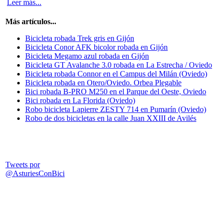
Leer más...
Más artículos...
Bicicleta robada Trek gris en Gijón
Bicicleta Conor AFK bicolor robada en Gijón
Bicicleta Megamo azul robada en Gijón
Bicicleta GT Avalanche 3.0 robada en La Estrecha / Oviedo
Bicicleta robada Connor en el Campus del Milán (Oviedo)
Bicicleta robada en Otero/Oviedo. Orbea Plegable
Bici robada B-PRO M250 en el Parque del Oeste, Oviedo
Bici robada en La Florida (Oviedo)
Robo bicicleta Lapierre ZESTY 714 en Pumarín (Oviedo)
Robo de dos bicicletas en la calle Juan XXIII de Avilés
Tweets por
@AsturiesConBici