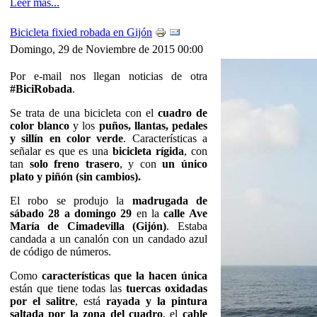
Leer más...
Bicicleta fixied robada en Gijón
Domingo, 29 de Noviembre de 2015 00:00
Por e-mail nos llegan noticias de otra
#BiciRobada
.
Se trata de una bicicleta con el
cuadro de
color blanco
y los
puños, llantas, pedales
y sillín en color verde
. Características a
señalar es que es una
bicicleta rígida
, con
tan
solo freno trasero
, y con
un único
plato y piñón (sin cambios).
El robo se produjo la
madrugada de
sábado 28 a domingo 29
en la
calle Ave
María de Cimadevilla (Gijón)
. Estaba
candada a un canalón con un candado azul
de código de números.
Como
características que la hacen única
están que tiene todas las
tuercas oxidadas
por el salitre
, está
rayada y la pintura
saltada por la zona del cuadro
, el
cable