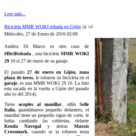
Leer más...
Bicicleta MMR WOKI robada en Gijón
Miércoles, 27 de Enero de 2016 02:09
Andrea Di Marco es otro caso de
#BiciRobada
, una bicicleta
MMR WOKI
29
10 el 27 de enero de su garaje.
El pasado
27 de enero en Gijón, zona
plaza de toros
, le robaron su bicicleta en el
garaje
, es una MMR WOKI 29 10. La foto
esta sacada en la vuelta a Gijón del pasado
año (o del 2014).
Tiene
acoples al manillar
, sillín
Selle
Italia
, guardabarros pequeño delantero, el
manillar tiene un pequeño signo de corte, le
habia cambiado las cubiertas, delante
Kenda Navegal
y detras
Maxxis
Crossmark
, cuando se la robaron tenia