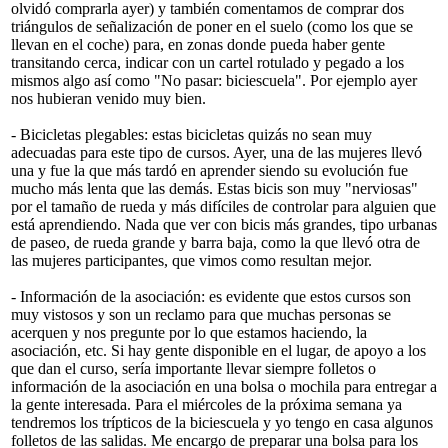
olvidó comprarla ayer) y también comentamos de comprar dos
triángulos de señalización de poner en el suelo (como los que se
llevan en el coche) para, en zonas donde pueda haber gente
transitando cerca, indicar con un cartel rotulado y pegado a los
mismos algo así como "No pasar: biciescuela". Por ejemplo ayer
nos hubieran venido muy bien.
- Bicicletas plegables: estas bicicletas quizás no sean muy
adecuadas para este tipo de cursos. Ayer, una de las mujeres llevó
una y fue la que más tardó en aprender siendo su evolución fue
mucho más lenta que las demás. Estas bicis son muy "nerviosas"
por el tamaño de rueda y más difíciles de controlar para alguien que
está aprendiendo. Nada que ver con bicis más grandes, tipo urbanas
de paseo, de rueda grande y barra baja, como la que llevó otra de
las mujeres participantes, que vimos como resultan mejor.
- Información de la asociación: es evidente que estos cursos son
muy vistosos y son un reclamo para que muchas personas se
acerquen y nos pregunte por lo que estamos haciendo, la
asociación, etc. Si hay gente disponible en el lugar, de apoyo a los
que dan el curso, sería importante llevar siempre folletos o
información de la asociación en una bolsa o mochila para entregar a
la gente interesada. Para el miércoles de la próxima semana ya
tendremos los trípticos de la biciescuela y yo tengo en casa algunos
folletos de las salidas. Me encargo de preparar una bolsa para los