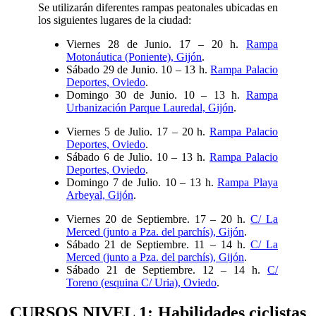
Se utilizarán diferentes rampas peatonales ubicadas en
los siguientes lugares de la ciudad:
Viernes 28 de Junio. 17 – 20 h.
Rampa
Motonáutica (Poniente), Gijón
.
Sábado 29 de Junio. 10 – 13 h.
Rampa Palacio
Deportes, Oviedo
.
Domingo 30 de Junio. 10 – 13 h.
Rampa
Urbanización Parque Lauredal, Gijón
.
Viernes 5 de Julio. 17 – 20 h.
Rampa Palacio
Deportes, Oviedo
.
Sábado 6 de Julio. 10 – 13 h.
Rampa Palacio
Deportes, Oviedo
.
Domingo 7 de Julio. 10 – 13 h.
Rampa Playa
Arbeyal, Gijón
.
Viernes 20 de Septiembre. 17 – 20 h.
C/ La
Merced (junto a Pza. del parchís), Gijón
.
Sábado 21 de Septiembre. 11 – 14 h.
C/ La
Merced (junto a Pza. del parchís), Gijón
.
Sábado 21 de Septiembre. 12 – 14 h.
C/
Toreno (esquina C/ Uria), Oviedo
.
CURSOS NIVEL 1: Habilidades ciclistas