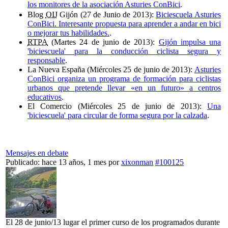
los monitores de la asociación Asturies ConBici
.
Blog
OIJ
Gijón (27 de Junio de 2013):
Biciescuela Asturies
ConBici. Interesante propuesta para aprender a andar en bici
o mejorar tus habilidades.
.
RTPA
(Martes 24 de junio de 2013):
Gijón impulsa una
'biciescuela' para la conducción ciclista segura y
responsable
.
La Nueva España (Miércoles 25 de junio de 2013):
Asturies
ConBici organiza un programa de formación para ciclistas
urbanos que pretende llevar «en un futuro» a centros
educativos
.
El Comercio (Miércoles 25 de junio de 2013):
Una
'biciescuela' para circular de forma segura por la calzada
.
Mensajes en debate
Publicado: hace 13 años, 1 mes
por
xixonman
#100125
El 28 de junio/13 lugar el primer curso de los programados durante