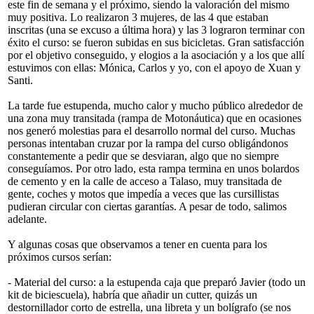
este fin de semana y el próximo, siendo la valoración del mismo
muy positiva. Lo realizaron 3 mujeres, de las 4 que estaban
inscritas (una se excuso a última hora) y las 3 lograron terminar con
éxito el curso: se fueron subidas en sus bicicletas. Gran satisfacción
por el objetivo conseguido, y elogios a la asociación y a los que allí
estuvimos con ellas: Mónica, Carlos y yo, con el apoyo de Xuan y
Santi.
La tarde fue estupenda, mucho calor y mucho público alrededor de
una zona muy transitada (rampa de Motonáutica) que en ocasiones
nos generó molestias para el desarrollo normal del curso. Muchas
personas intentaban cruzar por la rampa del curso obligándonos
constantemente a pedir que se desviaran, algo que no siempre
conseguíamos. Por otro lado, esta rampa termina en unos bolardos
de cemento y en la calle de acceso a Talaso, muy transitada de
gente, coches y motos que impedía a veces que las cursillistas
pudieran circular con ciertas garantías. A pesar de todo, salimos
adelante.
Y algunas cosas que observamos a tener en cuenta para los
próximos cursos serían:
- Material del curso: a la estupenda caja que preparó Javier (todo un
kit de biciescuela), habría que añadir un cutter, quizás un
destornillador corto de estrella, una libreta y un bolígrafo (se nos