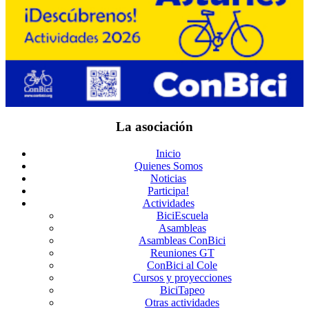
La asociación
Inicio
Quienes Somos
Noticias
Participa!
Actividades
BiciEscuela
Asambleas
Asambleas ConBici
Reuniones GT
ConBici al Cole
Cursos y proyecciones
BiciTapeo
Otras actividades