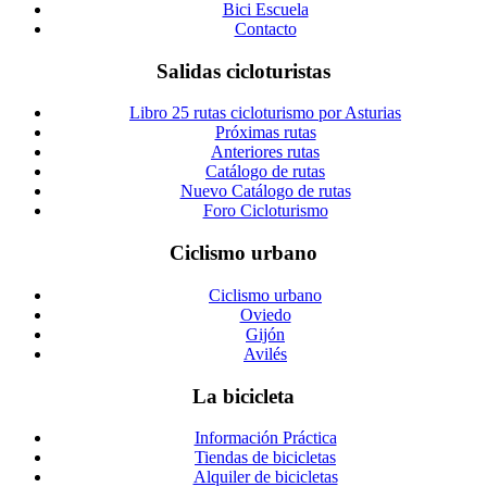
Bici Escuela
Contacto
Salidas cicloturistas
Libro 25 rutas cicloturismo por Asturias
Próximas rutas
Anteriores rutas
Catálogo de rutas
Nuevo Catálogo de rutas
Foro Cicloturismo
Ciclismo urbano
Ciclismo urbano
Oviedo
Gijón
Avilés
La bicicleta
Información Práctica
Tiendas de bicicletas
Alquiler de bicicletas