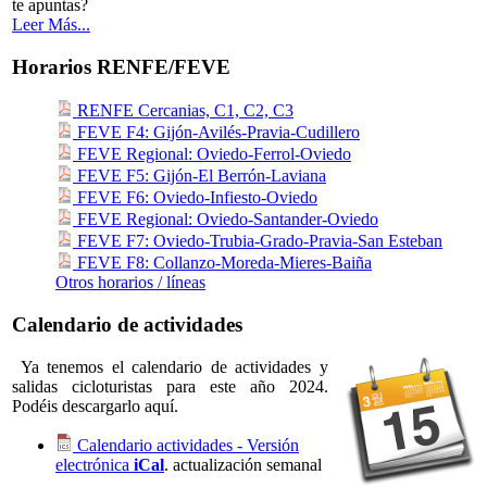
te apuntas?
Leer Más...
Horarios RENFE/FEVE
RENFE Cercanias, C1, C2, C3
FEVE F4: Gijón-Avilés-Pravia-Cudillero
FEVE Regional: Oviedo-Ferrol-Oviedo
FEVE F5: Gijón-El Berrón-Laviana
FEVE F6: Oviedo-Infiesto-Oviedo
FEVE Regional: Oviedo-Santander-Oviedo
FEVE F7: Oviedo-Trubia-Grado-Pravia-San Esteban
FEVE F8: Collanzo-Moreda-Mieres-Baiña
Otros horarios / líneas
Calendario de actividades
Ya tenemos el calendario de actividades y
salidas cicloturistas para este año 2024.
Podéis descargarlo aquí.
Calendario actividades - Versión
electrónica
iCal
. actualización semanal