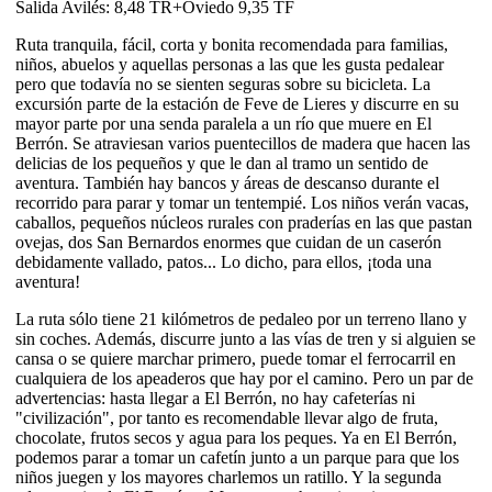
Salida Avilés: 8,48 TR+Oviedo 9,35 TF
Ruta tranquila, fácil, corta y bonita recomendada para familias,
niños, abuelos y aquellas personas a las que les gusta pedalear
pero que todavía no se sienten seguras sobre su bicicleta. La
excursión parte de la estación de Feve de Lieres y discurre en su
mayor parte por una senda paralela a un río que muere en El
Berrón. Se atraviesan varios puentecillos de madera que hacen las
delicias de los pequeños y que le dan al tramo un sentido de
aventura. También hay bancos y áreas de descanso durante el
recorrido para parar y tomar un tentempié. Los niños verán vacas,
caballos, pequeños núcleos rurales con praderías en las que pastan
ovejas, dos San Bernardos enormes que cuidan de un caserón
debidamente vallado, patos... Lo dicho, para ellos, ¡toda una
aventura!
La ruta sólo tiene 21 kilómetros de pedaleo por un terreno llano y
sin coches. Además, discurre junto a las vías de tren y si alguien se
cansa o se quiere marchar primero, puede tomar el ferrocarril en
cualquiera de los apeaderos que hay por el camino. Pero un par de
advertencias: hasta llegar a El Berrón, no hay cafeterías ni
"civilización", por tanto es recomendable llevar algo de fruta,
chocolate, frutos secos y agua para los peques. Ya en El Berrón,
podemos parar a tomar un cafetín junto a un parque para que los
niños juegen y los mayores charlemos un ratillo. Y la segunda