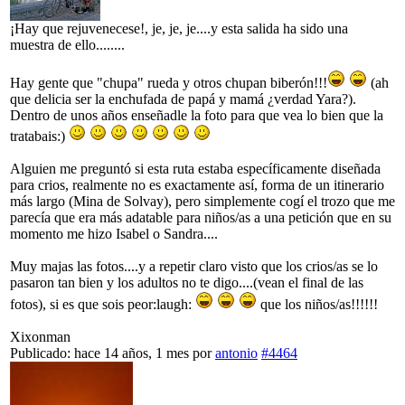
¡Hay que rejuvenecese!, je, je, je....y esta salida ha sido una
muestra de ello........
Hay gente que "chupa" rueda y otros chupan biberón!!!
(ah
que delicia ser la enchufada de papá y mamá ¿verdad Yara?).
Dentro de unos años enseñadle la foto para que vea lo bien que la
tratabais:)
Alguien me preguntó si esta ruta estaba específicamente diseñada
para crios, realmente no es exactamente así, forma de un itinerario
más largo (Mina de Solvay), pero simplemente cogí el trozo que me
parecía que era más adatable para niños/as a una petición que en su
momento me hizo Isabel o Sandra....
Muy majas las fotos....y a repetir claro visto que los crios/as se lo
pasaron tan bien y los adultos no te digo....(vean el final de las
fotos), si es que sois peor:laugh:
que los niños/as!!!!!!
Xixonman
Publicado: hace 14 años, 1 mes
por
antonio
#4464