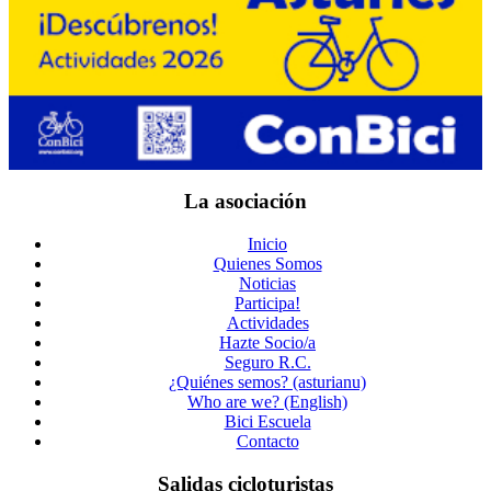
La asociación
Inicio
Quienes Somos
Noticias
Participa!
Actividades
Hazte Socio/a
Seguro R.C.
¿Quiénes semos? (asturianu)
Who are we? (English)
Bici Escuela
Contacto
Salidas cicloturistas