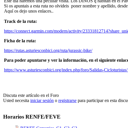
Este día haremos una peculiar visita. Los DINOS q habitan en el Pa
Si os apuntais a esta ruta no olvideis poner nombre y apellido, desde
Aquí os dejo unos enlaces..
Track de la ruta:
https://connect.garmin.com/modern/activity/23331812714?share_un
Ficha de la ruta:
https://rutas.asturiesconbici.org/ruta/jurassic-bike/
Para poder apuntarse y ver la información, en el siguiente enlac
https://www.asturiesconbici.org/index.php/foro/Salidas-Ciclotur
Discuta este artículo en el Foro
Usted necesita
iniciar sesión
o
registrarse
para participar en esta discu
Horarios RENFE/FEVE