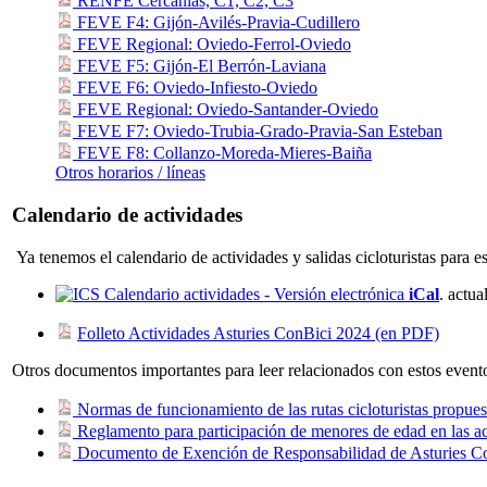
RENFE Cercanias, C1, C2, C3
FEVE F4: Gijón-Avilés-Pravia-Cudillero
FEVE Regional: Oviedo-Ferrol-Oviedo
FEVE F5: Gijón-El Berrón-Laviana
FEVE F6: Oviedo-Infiesto-Oviedo
FEVE Regional: Oviedo-Santander-Oviedo
FEVE F7: Oviedo-Trubia-Grado-Pravia-San Esteban
FEVE F8: Collanzo-Moreda-Mieres-Baiña
Otros horarios / líneas
Calendario de actividades
Ya tenemos el calendario de actividades y salidas cicloturistas para e
Calendario actividades - Versión electrónica
iCal
. actu
Folleto Actividades Asturies ConBici 2024 (en PDF)
Otros documentos importantes para leer relacionados con estos event
Normas de funcionamiento de las rutas cicloturistas propues
Reglamento para participación de menores de edad en las ac
Documento de Exención de Responsabilidad de Asturies C