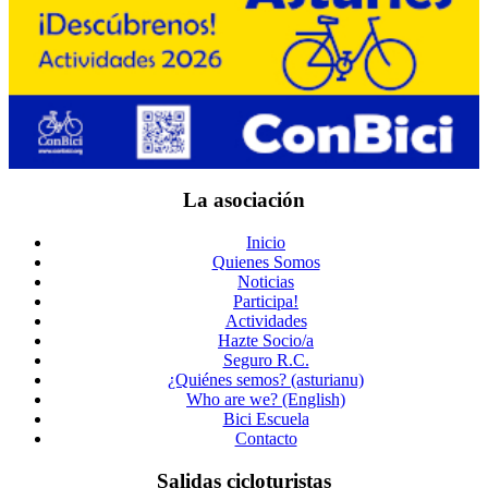
La asociación
Inicio
Quienes Somos
Noticias
Participa!
Actividades
Hazte Socio/a
Seguro R.C.
¿Quiénes semos? (asturianu)
Who are we? (English)
Bici Escuela
Contacto
Salidas cicloturistas