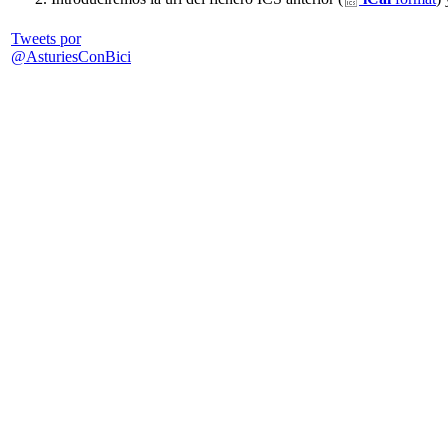
Tweets por
@AsturiesConBici