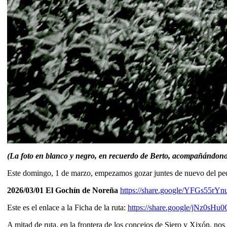
(La foto en blanco y negro, en recuerdo de Berto, acompañándonos 
Este domingo, 1 de marzo, empezamos gozar juntes de nuevo del pedal
2026/03/01 El Gochín de Noreña
https://share.google/YFGs55r
Este es el enlace a la Ficha de la ruta:
https://share.google/jNz0s
A mitad de ruta, en la frontera de los concejos de Siero y Xixón, n