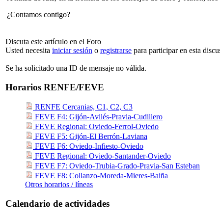
¿Contamos contigo?
Discuta este artículo en el Foro
Usted necesita
iniciar sesión
o
registrarse
para participar en esta discu
Se ha solicitado una ID de mensaje no válida.
Horarios RENFE/FEVE
RENFE Cercanias, C1, C2, C3
FEVE F4: Gijón-Avilés-Pravia-Cudillero
FEVE Regional: Oviedo-Ferrol-Oviedo
FEVE F5: Gijón-El Berrón-Laviana
FEVE F6: Oviedo-Infiesto-Oviedo
FEVE Regional: Oviedo-Santander-Oviedo
FEVE F7: Oviedo-Trubia-Grado-Pravia-San Esteban
FEVE F8: Collanzo-Moreda-Mieres-Baiña
Otros horarios / líneas
Calendario de actividades