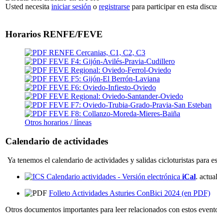
Usted necesita
iniciar sesión
o
registrarse
para participar en esta discu
Horarios RENFE/FEVE
RENFE Cercanias, C1, C2, C3
FEVE F4: Gijón-Avilés-Pravia-Cudillero
FEVE Regional: Oviedo-Ferrol-Oviedo
FEVE F5: Gijón-El Berrón-Laviana
FEVE F6: Oviedo-Infiesto-Oviedo
FEVE Regional: Oviedo-Santander-Oviedo
FEVE F7: Oviedo-Trubia-Grado-Pravia-San Esteban
FEVE F8: Collanzo-Moreda-Mieres-Baiña
Otros horarios / líneas
Calendario de actividades
Ya tenemos el calendario de actividades y salidas cicloturistas para e
Calendario actividades - Versión electrónica
iCal
. actu
Folleto Actividades Asturies ConBici 2024 (en PDF)
Otros documentos importantes para leer relacionados con estos event