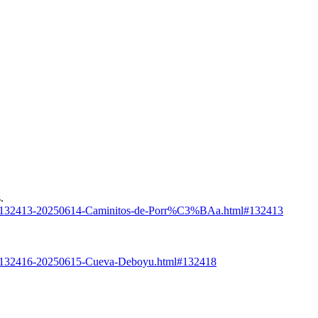
.
istas/132413-20250614-Caminitos-de-Porr%C3%BAa.html#132413
stas/132416-20250615-Cueva-Deboyu.html#132418