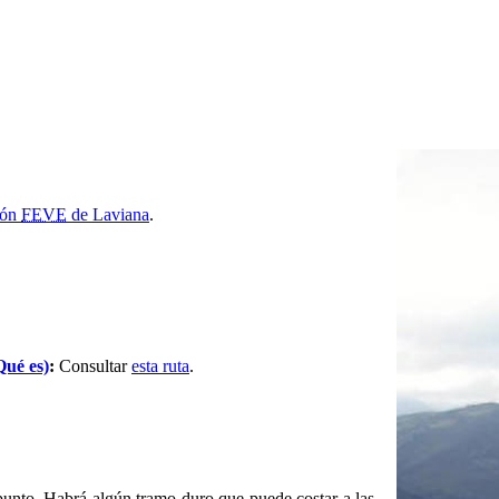
ión
FEVE
de Laviana
.
Qué es)
:
Consultar
esta ruta
.
o punto. Habrá algún tramo duro que puede costar a las