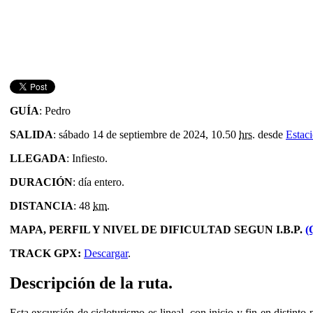
GUÍA
: Pedro
SALIDA
: sábado 14 de septiembre de 2024, 10.50
hrs.
desde
Estac
LLEGADA
: Infiesto.
DURACIÓN
: día entero.
DISTANCIA
: 48
km
.
MAPA, PERFIL Y NIVEL DE DIFICULTAD SEGUN I.B.P.
(
TRACK GPX:
Descargar
.
Descripción de la ruta.
Esta excursión de cicloturismo es lineal, con inicio y fin en distint