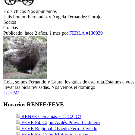
Hola chicos Nos apuntamos
Luis Ponton Fernandez y Angela Fernández Corujo
Socios
Gracias
Publicado: hace 2 años, 1 mes
por
FERLA
#130939
Hola, somos Fernando y Laura, los guías de esta ruta.Estamos a vuest
llevar las bicis revisadas. Nos vemos el domingo .
Leer Más...
Horarios RENFE/FEVE
RENFE Cercanias, C1, C2, C3
FEVE F4: Gijón-Avilés-Pravia-Cudillero
FEVE Regional: Oviedo-Ferrol-Oviedo
FEVE F5: Gijón-El Berrón-Laviana