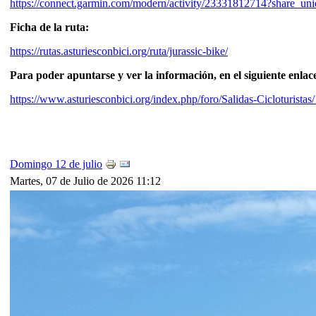
https://connect.garmin.com/modern/activity/23331812714?share_un
Ficha de la ruta:
https://rutas.asturiesconbici.org/ruta/jurassic-bike/
Para poder apuntarse y ver la información, en el siguiente enlac
https://www.asturiesconbici.org/index.php/foro/Salidas-Ciclotur
Domingo 12 de julio
Martes, 07 de Julio de 2026 11:12