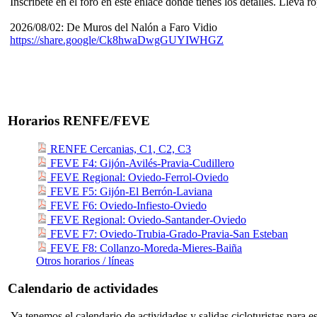
Inscríbete en el foro en este enlace donde tienes los detalles. Lleva ro
2026/08/02: De Muros del Nalón a Faro Vidio
https://share.google/Ck8hwaDwgGUYIWHGZ
Horarios RENFE/FEVE
RENFE Cercanias, C1, C2, C3
FEVE F4: Gijón-Avilés-Pravia-Cudillero
FEVE Regional: Oviedo-Ferrol-Oviedo
FEVE F5: Gijón-El Berrón-Laviana
FEVE F6: Oviedo-Infiesto-Oviedo
FEVE Regional: Oviedo-Santander-Oviedo
FEVE F7: Oviedo-Trubia-Grado-Pravia-San Esteban
FEVE F8: Collanzo-Moreda-Mieres-Baiña
Otros horarios / líneas
Calendario de actividades
Ya tenemos el calendario de actividades y salidas cicloturistas para e