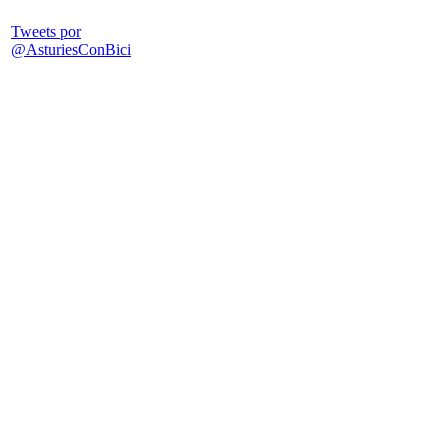
Tweets por
@AsturiesConBici