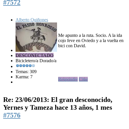
#7572
Alberto Quiñones
Me apunto a la ruta. Socio. A la ida
cojo feve en Oviedo y a la vuelta en
bici con David.
DESCONECTADO
Bicicletero/a Dorado/a
Temas: 309
Karma: 7
Responder
Citar
Re: 23/06/2013: El gran desconocido,
Yernes y Tameza
hace 13 años, 1 mes
#7576