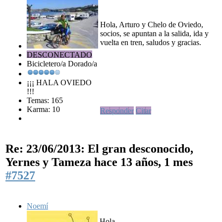
Hola, Arturo y Chelo de Oviedo,
socios, se apuntan a la salida, ida y
vuelta en tren, saludos y gracias.
DESCONECTADO
Bicicletero/a Dorado/a
¡¡¡ HALA OVIEDO
!!!
Temas: 165
Karma: 10
Responder
Citar
Re: 23/06/2013: El gran desconocido,
Yernes y Tameza
hace 13 años, 1 mes
#7527
Noemí
Hola,