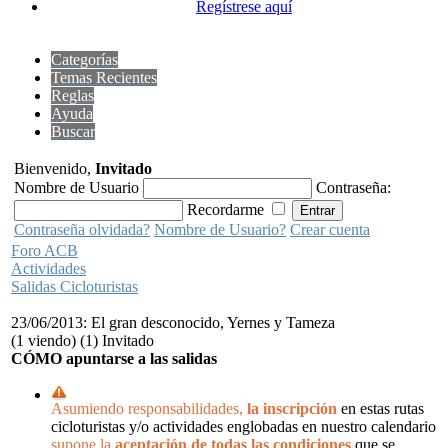
Regístrese aquí
Categorías
Temas Recientes
Reglas
Ayuda
Buscar
Bienvenido,
Invitado
Nombre de Usuario
Contraseña:
Recordarme
Contraseña olvidada?
Nombre de Usuario?
Crear cuenta
Foro ACB
Actividades
Salidas Cicloturistas
23/06/2013: El gran desconocido, Yernes y Tameza
(1 viendo) (1) Invitado
CÓMO apuntarse a las salidas
Asumiendo responsabilidades,
la inscripción
en estas rutas
cicloturistas y/o actividades englobadas en nuestro calendario
supone la
aceptación de todas las condiciones
que se