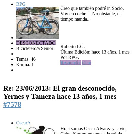
RPG
Creo que también podré ir. Socio.
Voy en coche.... No obstante, el
tiempo manda..
DESCONECTADO
Roberto P.G.
Bicicletero/a Senior
Última Edición: hace 13 años, 1 mes
Por RPG.
Temas: 46
Responder
Citar
Karma: 1
Re: 23/06/2013: El gran desconocido,
Yernes y Tameza
hace 13 años, 1 mes
#7578
OscarA
Hola somos Oscar Alvarez y Javier
Cabo. Nos apuntamos a la salida