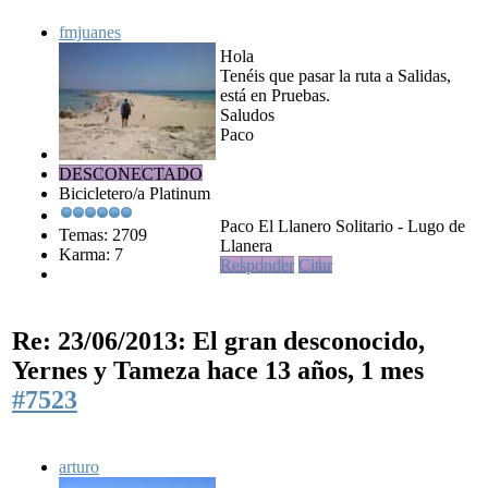
fmjuanes
Hola
Tenéis que pasar la ruta a Salidas,
está en Pruebas.
Saludos
Paco
DESCONECTADO
Bicicletero/a Platinum
Paco El Llanero Solitario - Lugo de
Temas: 2709
Llanera
Karma: 7
Responder
Citar
Re: 23/06/2013: El gran desconocido,
Yernes y Tameza
hace 13 años, 1 mes
#7523
arturo