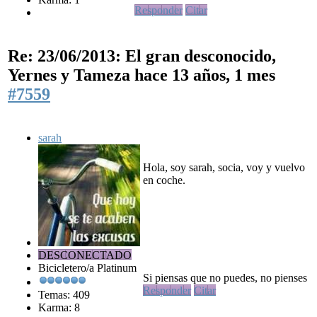
Responder
Citar
Re: 23/06/2013: El gran desconocido,
Yernes y Tameza
hace 13 años, 1 mes
#7559
sarah
Hola, soy sarah, socia, voy y vuelvo
en coche.
DESCONECTADO
Bicicletero/a Platinum
Si piensas que no puedes, no pienses
Responder
Citar
Temas: 409
Karma: 8