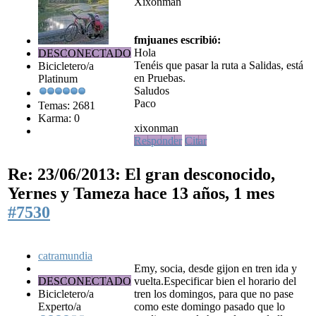
Xixonman
fmjuanes escribió:
Hola
DESCONECTADO
Tenéis que pasar la ruta a Salidas, está
Bicicletero/a
en Pruebas.
Platinum
Saludos
Paco
Temas: 2681
Karma: 0
xixonman
Responder
Citar
Re: 23/06/2013: El gran desconocido,
Yernes y Tameza
hace 13 años, 1 mes
#7530
catramundia
Emy, socia, desde gijon en tren ida y
DESCONECTADO
vuelta.Especificar bien el horario del
Bicicletero/a
tren los domingos, para que no pase
Experto/a
como este domingo pasado que lo