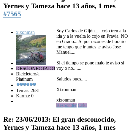
Yernes y Tameza
hace 13 años, 1 mes
#7565
Soy Carlos de Gijón......cojo tren a la
xixonman
ida y a la vuelta lo cojo en Pravia, NO
en Grado....Si por razones de horario
me tengo que ir antes te aviso Jose
Manuel....
Si el tiempo se pone malo te aviso si
voy o no.......
DESCONECTADO
Bicicletero/a
Saludos pues.....
Platinum
Xixonman
Temas: 2681
Karma: 0
xixonman
Responder
Citar
Re: 23/06/2013: El gran desconocido,
Yernes y Tameza
hace 13 años, 1 mes