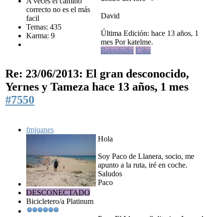
A veces el camino
correcto no es el más
David
facil
Temas: 435
Última Edición: hace 13 años, 1
Karma: 9
mes Por katelme.
Responder
Citar
Re: 23/06/2013: El gran desconocido,
Yernes y Tameza
hace 13 años, 1 mes
#7550
fmjuanes
Hola
Soy Paco de Llanera, socio, me
apunto a la ruta, iré en coche.
Saludos
Paco
DESCONECTADO
Bicicletero/a Platinum