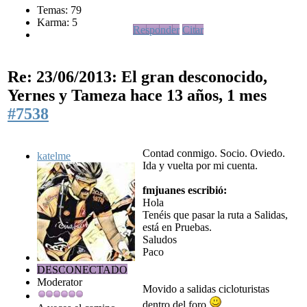
Temas: 79
Karma: 5
Responder
Citar
Re: 23/06/2013: El gran desconocido,
Yernes y Tameza
hace 13 años, 1 mes
#7538
Contad conmigo. Socio. Oviedo.
katelme
Ida y vuelta por mi cuenta.
fmjuanes escribió:
Hola
Tenéis que pasar la ruta a Salidas,
está en Pruebas.
Saludos
Paco
DESCONECTADO
Moderator
Movido a salidas cicloturistas
dentro del foro