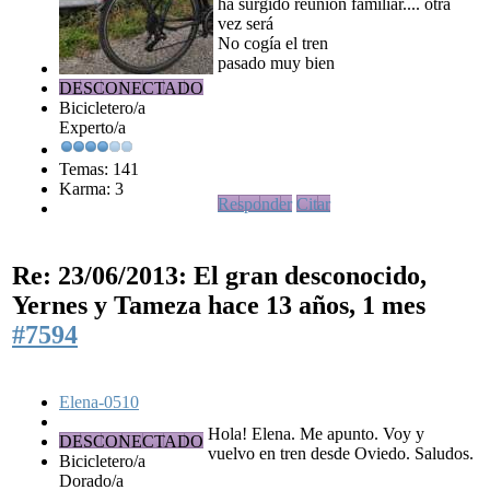
ha surgido reunión familiar.... otra
vez será
No cogía el tren
pasado muy bien
DESCONECTADO
Bicicletero/a
Experto/a
Temas: 141
Karma: 3
Responder
Citar
Re: 23/06/2013: El gran desconocido,
Yernes y Tameza
hace 13 años, 1 mes
#7594
Elena-0510
Hola! Elena. Me apunto. Voy y
DESCONECTADO
vuelvo en tren desde Oviedo. Saludos.
Bicicletero/a
Dorado/a