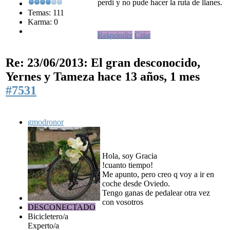
perdi y no pude hacer la ruta de llanes.
Temas: 111
Karma: 0
Responder
Citar
Re: 23/06/2013: El gran desconocido,
Yernes y Tameza
hace 13 años, 1 mes
#7531
gmodronor
Hola, soy Gracia
!cuanto tiempo!
Me apunto, pero creo q voy a ir en
coche desde Oviedo.
Tengo ganas de pedalear otra vez
con vosotros
DESCONECTADO
Bicicletero/a
Experto/a