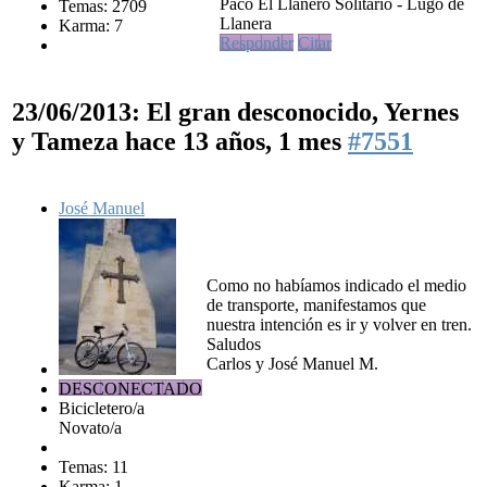
Paco El Llanero Solitario - Lugo de
Temas: 2709
Llanera
Karma: 7
Responder
Citar
23/06/2013: El gran desconocido, Yernes
y Tameza
hace 13 años, 1 mes
#7551
José Manuel
Como no habíamos indicado el medio
de transporte, manifestamos que
nuestra intención es ir y volver en tren.
Saludos
Carlos y José Manuel M.
DESCONECTADO
Bicicletero/a
Novato/a
Temas: 11
Karma: 1