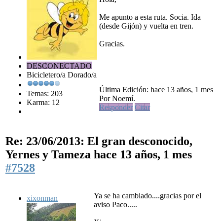
Me apunto a esta ruta. Socia. Ida
(desde Gijón) y vuelta en tren.
Gracias.
DESCONECTADO
Bicicletero/a Dorado/a
Última Edición: hace 13 años, 1 mes
Temas: 203
Por Noemí.
Karma: 12
Responder
Citar
Re: 23/06/2013: El gran desconocido,
Yernes y Tameza
hace 13 años, 1 mes
#7528
Ya se ha cambiado....gracias por el
xixonman
aviso Paco.....